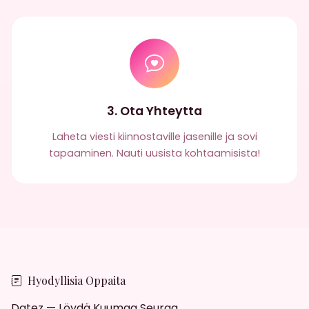
3. Ota Yhteytta
Laheta viesti kiinnostaville jasenille ja sovi
tapaaminen. Nauti uusista kohtaamisista!
Hyodyllisia Oppaita
Datez — Löydä Kuumaa Seuraa