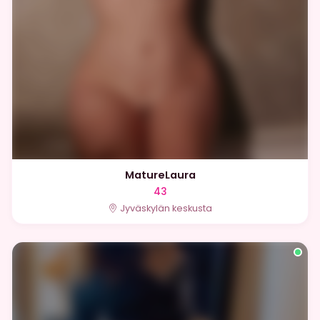
MatureLaura
43
Jyväskylän keskusta