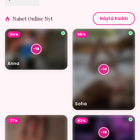
Naiset Online Nyt
Näytä Kaikki
94%
85%
Anna
Sofia
77%
83%