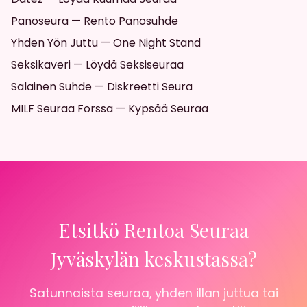
Panoseura — Rento Panosuhde
Yhden Yön Juttu — One Night Stand
Seksikaveri — Löydä Seksiseuraa
Salainen Suhde — Diskreetti Seura
MILF Seuraa Forssa — Kypsää Seuraa
Etsitkö Rentoa Seuraa
Jyväskylän keskustassa?
Satunnaista seuraa, yhden illan juttua tai