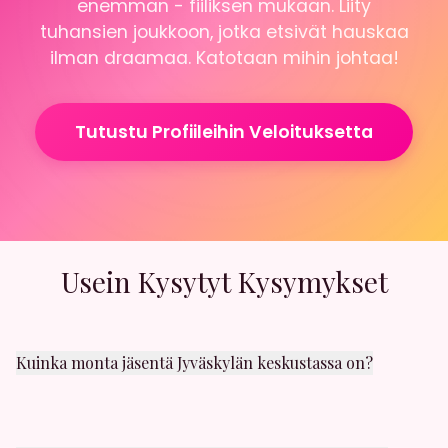
enemman - fiiliksen mukaan. Liity
tuhansien joukkoon, jotka etsivät hauskaa
ilman draamaa. Katotaan mihin johtaa!
Tutustu Profiileihin Veloituksetta
Usein Kysytyt Kysymykset
Kuinka monta jäsentä Jyväskylän keskustassa on?
Jyväskylän keskusta alueella on satoja aktiivisia
jäseniä. Uusia käyttäjiä liittyy päivittäin. Löydät
varmasti sopivaa seuraa läheltäsi.