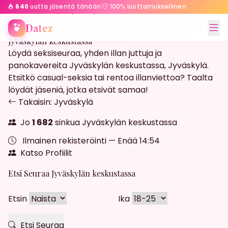
640
uutta jäsentä tänään
|
100% luottamuksellinen
Etusivu
Jyväskylä
Jyväskylän keskusta
Datez
Streffit Jyväskylä Jyväskylän keskusta - Rentoa Seuraa
Jyväskylän keskustassa
Löydä seksiseuraa, yhden illan juttuja ja
panokavereita Jyväskylän keskustassa, Jyväskylä.
Etsitkö casual-seksia tai rentoa illanviettoa? Taalta
löydät jäseniä, jotka etsivät samaa!
Takaisin: Jyväskylä
Jo
1 682
sinkua Jyväskylän keskustassa
Ilmainen rekisteröinti — Enää
14:52
Katso Profiilit
Etsi Seuraa Jyväskylän keskustassa
Etsin
Ika
Etsi Seuraa