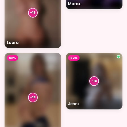
Maria
Laura
92%
82%
Jenni