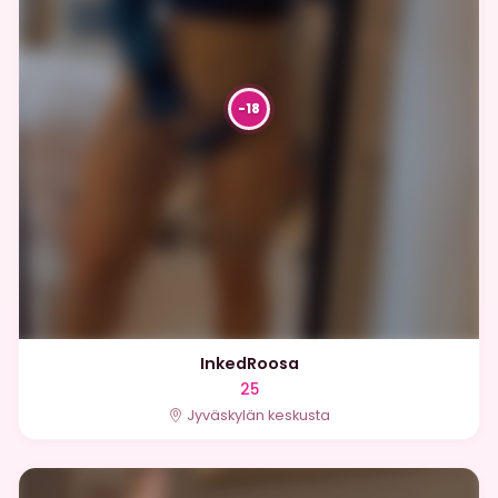
InkedRoosa
25
Jyväskylän keskusta