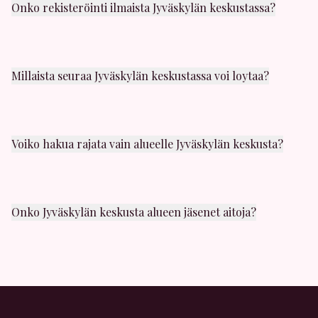
Onko rekisteröinti ilmaista Jyväskylän keskustassa?
Kyllä! Rekisteröityminen on täysin ilmaista. Voit luoda
profiilin ja selata muita jäseniä Jyväskylän
keskustassa ilmaiseksi.
Millaista seuraa Jyväskylän keskustassa voi loytaa?
Jyväskylän keskusta alueelta löydät kaikenlaista
seuraa: satunnaista seksia, yhden illan juttuja,
panokavereita ja casual-seksia. Valikoimaa riittaa!
Voiko hakua rajata vain alueelle Jyväskylän keskusta?
Kyllä! Hakusuodattimissa voit valita juuri Jyväskylän
keskusta alueen. Näet myos etäisyyden muihin
lähistöllä oleviin jaseniin.
Onko Jyväskylän keskusta alueen jäsenet aitoja?
Kaikki profiilit tarkistetaan huolellisesti. Meilla on
vahvat moderointikaytannot, ja voit ilmoittaa
epailyttavasta kaytoksesta milloin tahansa.