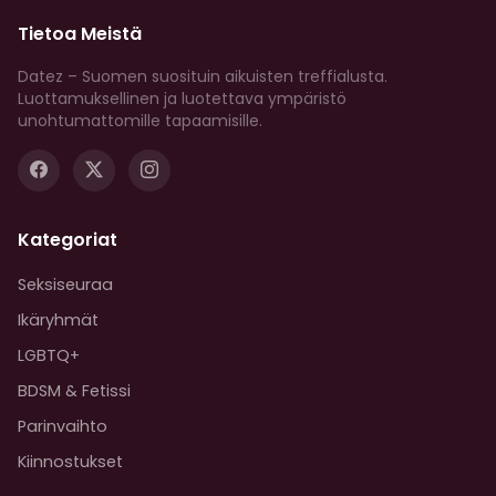
Tietoa Meistä
Datez – Suomen suosituin aikuisten treffialusta.
Luottamuksellinen ja luotettava ympäristö
unohtumattomille tapaamisille.
Kategoriat
Seksiseuraa
Ikäryhmät
LGBTQ+
BDSM & Fetissi
Parinvaihto
Kiinnostukset