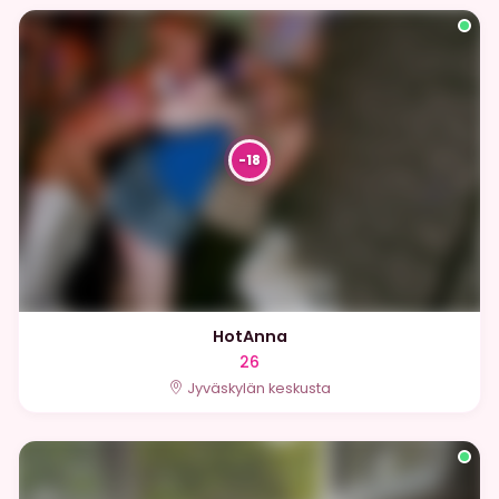
HotAnna
26
Jyväskylän keskusta