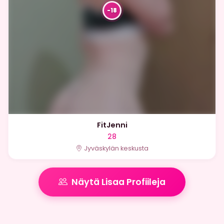
FitJenni
28
Jyväskylän keskusta
Näytä Lisaa Profiileja