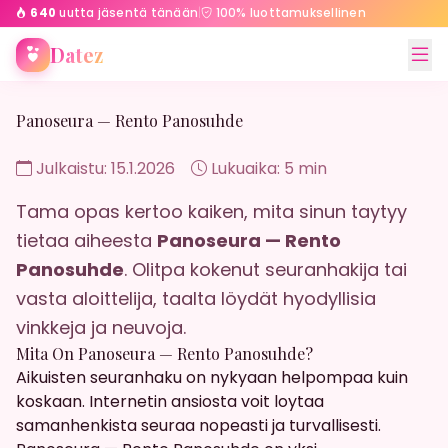
640
uutta jäsentä tänään
|
100% luottamuksellinen
Etusivu
Panoseura — Rento Panosuhde
Datez
Panoseura — Rento Panosuhde
Julkaistu: 15.1.2026
Lukuaika: 5 min
Tama opas kertoo kaiken, mita sinun taytyy
tietaa aiheesta
Panoseura — Rento
Panosuhde
. Olitpa kokenut seuranhakija tai
vasta aloittelija, taalta löydät hyodyllisia
vinkkeja ja neuvoja.
Mita On Panoseura — Rento Panosuhde?
Aikuisten seuranhaku on nykyaan helpompaa kuin
koskaan. Internetin ansiosta voit loytaa
samanhenkista seuraa nopeasti ja turvallisesti.