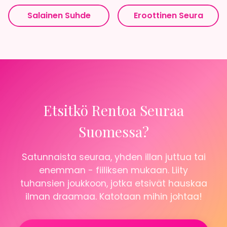
Salainen Suhde
Eroottinen Seura
Etsitkö Rentoa Seuraa
Suomessa?
Satunnaista seuraa, yhden illan juttua tai
enemman - fiiliksen mukaan. Liity
tuhansien joukkoon, jotka etsivät hauskaa
ilman draamaa. Katotaan mihin johtaa!