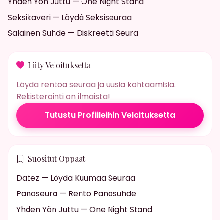
Yhden Yön Juttu — One Night Stand
Seksikaveri — Löydä Seksiseuraa
Salainen Suhde — Diskreetti Seura
Liity Veloituksetta
Löydä rentoa seuraa ja uusia kohtaamisia.
Rekisterointi on ilmaista!
Tutustu Profiileihin Veloituksetta
Suositut Oppaat
Datez — Löydä Kuumaa Seuraa
Panoseura — Rento Panosuhde
Yhden Yön Juttu — One Night Stand