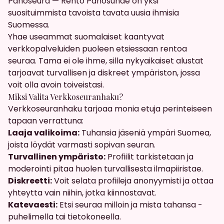
Panoseura — Rento Panosuhde on yksi
suosituimmista tavoista tavata uusia ihmisia
Suomessa.
Yhae useammat suomalaiset kaantyvat
verkkopalveluiden puoleen etsiessaan rentoa
seuraa. Tama ei ole ihme, silla nykyaikaiset alustat
tarjoavat turvallisen ja diskreet ympäriston, jossa
voit olla avoin toiveistasi.
Miksi Valita Verkkoseuranhaku?
Verkkoseuranhaku tarjoaa monia etuja perinteiseen
tapaan verrattuna:
Laaja valikoima:
Tuhansia jäseniä ympäri Suomea,
joista löydät varmasti sopivan seuran.
Turvallinen ympäristo:
Profiilit tarkistetaan ja
moderointi pitaa huolen turvallisesta ilmapiiristae.
Diskreetti:
Voit selata profiileja anonyymisti ja ottaa
yhteytta vain niihin, jotka kiinnostavat.
Katevaesti:
Etsi seuraa milloin ja mista tahansa -
puhelimella tai tietokoneella.