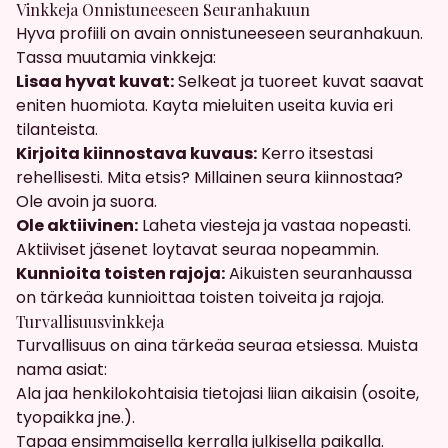
Vinkkeja Onnistuneeseen Seuranhakuun
Hyva profiili on avain onnistuneeseen seuranhakuun.
Tassa muutamia vinkkeja:
Lisaa hyvat kuvat:
Selkeat ja tuoreet kuvat saavat
eniten huomiota. Kayta mieluiten useita kuvia eri
tilanteista.
Kirjoita kiinnostava kuvaus:
Kerro itsestasi
rehellisesti. Mita etsis? Millainen seura kiinnostaa?
Ole avoin ja suora.
Ole aktiivinen:
Laheta viesteja ja vastaa nopeasti.
Aktiiviset jäsenet loytavat seuraa nopeammin.
Kunnioita toisten rajoja:
Aikuisten seuranhaussa
on tärkeäa kunnioittaa toisten toiveita ja rajoja.
Turvallisuusvinkkeja
Turvallisuus on aina tärkeäa seuraa etsiessa. Muista
nama asiat:
Ala jaa henkilokohtaisia tietojasi liian aikaisin (osoite,
tyopaikka jne.).
Tapaa ensimmaisella kerralla julkisella paikalla.