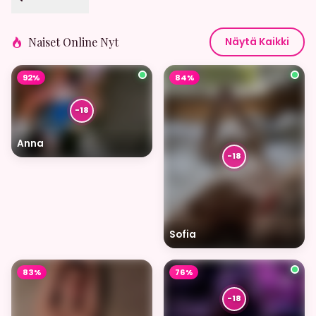
Naiset Online Nyt
Näytä Kaikki
92%
84%
Anna
Sofia
83%
76%