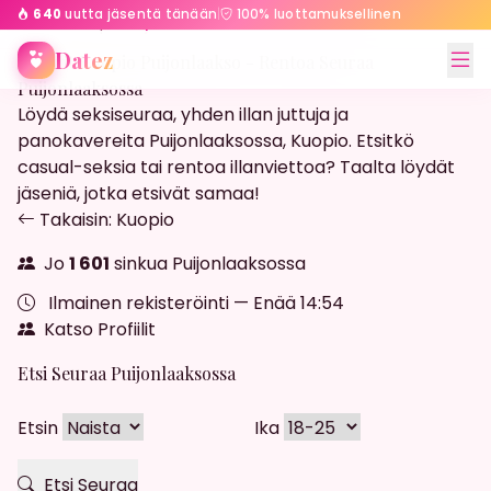
640
uutta jäsentä tänään
|
100% luottamuksellinen
Etusivu
Kuopio
Puijonlaakso
Datez
Streffit Kuopio Puijonlaakso - Rentoa Seuraa
Puijonlaaksossa
Löydä seksiseuraa, yhden illan juttuja ja
panokavereita Puijonlaaksossa, Kuopio. Etsitkö
casual-seksia tai rentoa illanviettoa? Taalta löydät
jäseniä, jotka etsivät samaa!
Takaisin: Kuopio
Jo
1 601
sinkua Puijonlaaksossa
Ilmainen rekisteröinti — Enää
14:52
Katso Profiilit
Etsi Seuraa Puijonlaaksossa
Etsin
Ika
Etsi Seuraa