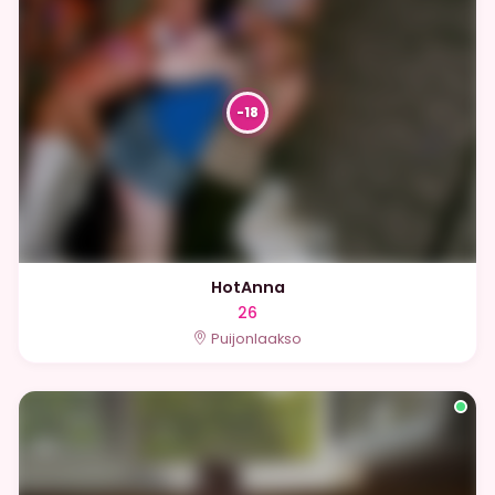
HotAnna
26
Puijonlaakso