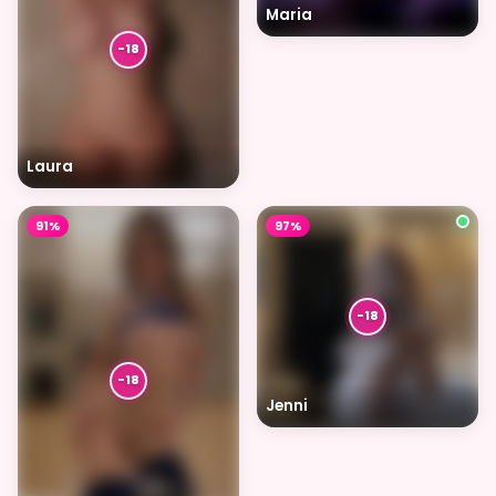
Maria
Laura
91%
97%
Jenni