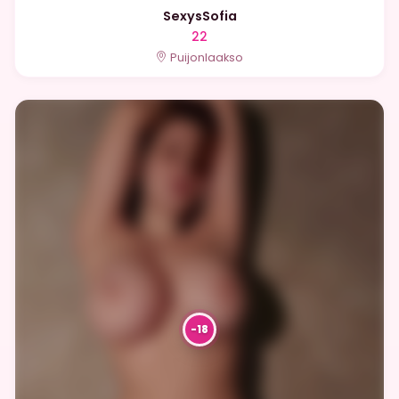
SexysSofia
22
Puijonlaakso