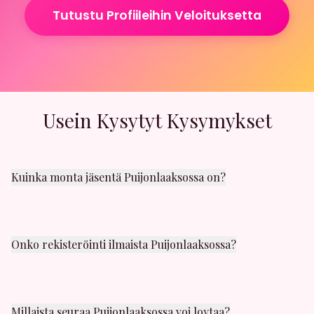
Tutustu Profiileihin Veloituksetta
Usein Kysytyt Kysymykset
Kuinka monta jäsentä Puijonlaaksossa on?
Puijonlaakso alueella on satoja aktiivisia jäseniä. Uusia
käyttäjiä liittyy päivittäin. Löydät varmasti sopivaa
seuraa läheltäsi.
Onko rekisteröinti ilmaista Puijonlaaksossa?
Kyllä! Rekisteröityminen on täysin ilmaista. Voit luoda
profiilin ja selata muita jäseniä Puijonlaaksossa
ilmaiseksi.
Millaista seuraa Puijonlaaksossa voi loytaa?