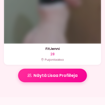
FitJenni
28
Puijonlaakso
Näytä Lisaa Profiileja