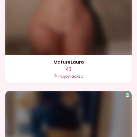
MatureLaura
43
Puijonlaakso