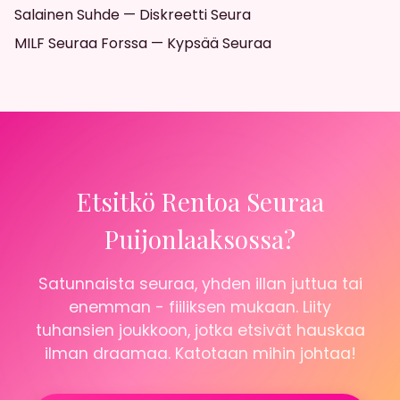
Salainen Suhde — Diskreetti Seura
MILF Seuraa Forssa — Kypsää Seuraa
Etsitkö Rentoa Seuraa
Puijonlaaksossa?
Satunnaista seuraa, yhden illan juttua tai
enemman - fiiliksen mukaan. Liity
tuhansien joukkoon, jotka etsivät hauskaa
ilman draamaa. Katotaan mihin johtaa!