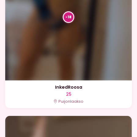
InkedRoosa
25
Puijonlaakso