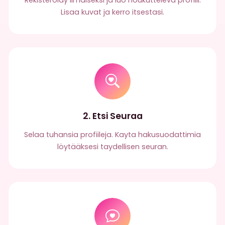
Rekisteröidy ilmaiseksi ja luo houkutteleva profiili.
Lisaa kuvat ja kerro itsestasi.
2. Etsi Seuraa
Selaa tuhansia profiileja. Kayta hakusuodattimia
löytääksesi taydellisen seuran.