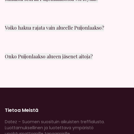
Puijonlaakso alueelta löydät kaikenlaista seuraa:
satunnaista seksia, yhden illan juttuja, panokavereita
ja casual-seksia. Valikoimaa riittaa!
Voiko hakua rajata vain alueelle Puijonlaakso?
Kyllä! Hakusuodattimissa voit valita juuri Puijonlaakso
alueen. Näet myos etäisyyden muihin lähistöllä
oleviin jaseniin.
Onko Puijonlaakso alueen jäsenet aitoja?
Kaikki profiilit tarkistetaan huolellisesti. Meilla on
vahvat moderointikaytannot, ja voit ilmoittaa
epailyttavasta kaytoksesta milloin tahansa.
Tietoa Meistä
Datez – Suomen suosituin aikuisten treffialusta.
Luottamuksellinen ja luotettava ympäristö
unohtumattomille tapaamisille.