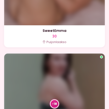
SweetEmma
30
Puijonlaakso