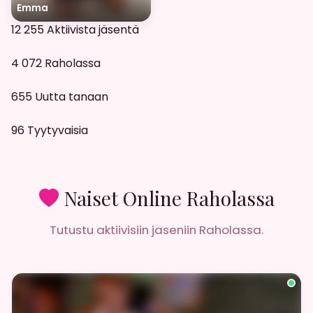
Emma
12 255
Aktiivista jäsentä
4 072
Raholassa
655
Uutta tanaan
96
Tyytyvaisia
Naiset Online Raholassa
Tutustu aktiivisiin jaseniin Raholassa.