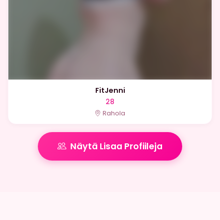
FitJenni
28
Rahola
Näytä Lisaa Profiileja