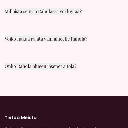
profiilin ja selata muita jäseniä Raholassa ilmaiseksi.
Millaista seuraa Raholassa voi loytaa?
Rahola alueelta löydät kaikenlaista seuraa:
satunnaista seksia, yhden illan juttuja, panokavereita
ja casual-seksia. Valikoimaa riittaa!
Voiko hakua rajata vain alueelle Rahola?
Kyllä! Hakusuodattimissa voit valita juuri Rahola
alueen. Näet myos etäisyyden muihin lähistöllä
oleviin jaseniin.
Onko Rahola alueen jäsenet aitoja?
Kaikki profiilit tarkistetaan huolellisesti. Meilla on
vahvat moderointikaytannot, ja voit ilmoittaa
epailyttavasta kaytoksesta milloin tahansa.
Tietoa Meistä