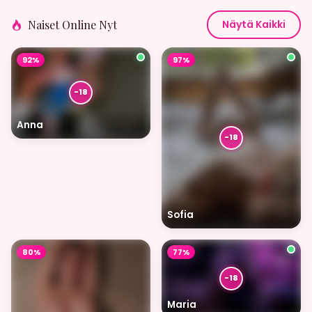
Naiset Online Nyt
Näytä Kaikki
92%
97%
Anna
Sofia
80%
77%
Maria