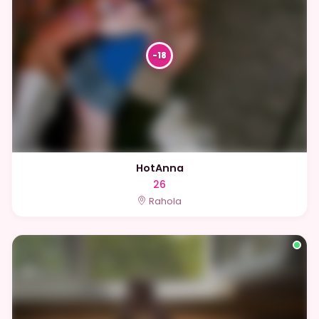
HotAnna
26
Rahola