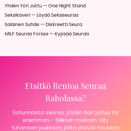
Yhden Yön Juttu — One Night Stand
Seksikaveri — Löydä Seksiseuraa
Salainen Suhde — Diskreetti Seura
MILF Seuraa Forssa — Kypsää Seuraa
Etsitkö Rentoa Seuraa
Raholassa?
Satunnaista seuraa, yhden illan juttua tai
enemman - fiiliksen mukaan. Liity
tuhansien joukkoon, jotka etsivät hauskaa