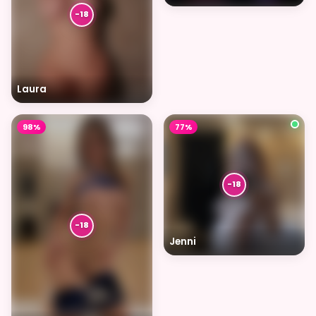
Laura
98%
77%
Jenni