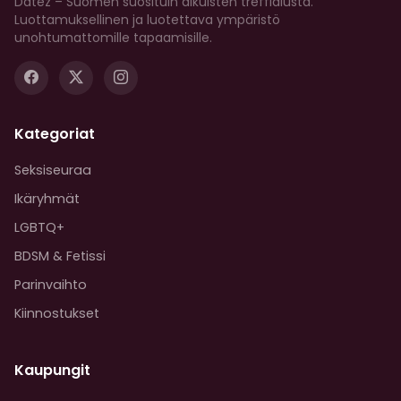
Datez – Suomen suosituin aikuisten treffialusta.
Luottamuksellinen ja luotettava ympäristö
unohtumattomille tapaamisille.
Kategoriat
Seksiseuraa
Ikäryhmät
LGBTQ+
BDSM & Fetissi
Parinvaihto
Kiinnostukset
Kaupungit