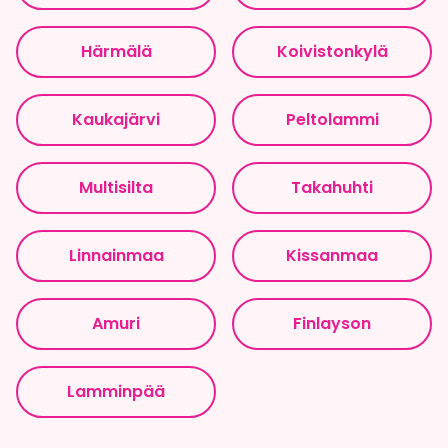
Härmälä
Koivistonkylä
Kaukajärvi
Peltolammi
Multisilta
Takahuhti
Linnainmaa
Kissanmaa
Amuri
Finlayson
Lamminpää