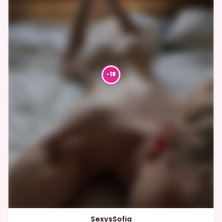
SexysSofia