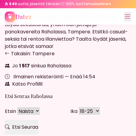
640
uutta jäsentä tänään
|
100% luottamuksellinen
Etusivu
Tampere
Rahola
Datez
Streffit Tampere Rahola - Rentoa Seuraa Raholassa
Löydä seksiseuraa, yhden illan juttuja ja
panokavereita Raholassa, Tampere. Etsitkö casual-
seksia tai rentoa illanviettoa? Taalta löydät jäseniä,
jotka etsivät samaa!
Takaisin: Tampere
Jo
1 517
sinkua Raholassa
Ilmainen rekisteröinti — Enää
14:52
Katso Profiilit
Etsi Seuraa Raholassa
Etsin
Ika
Etsi Seuraa