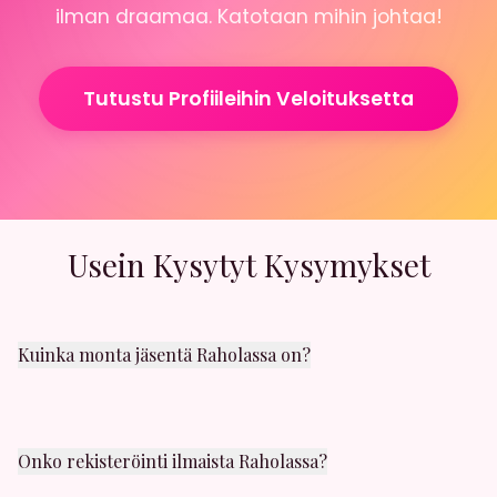
ilman draamaa. Katotaan mihin johtaa!
Tutustu Profiileihin Veloituksetta
Usein Kysytyt Kysymykset
Kuinka monta jäsentä Raholassa on?
Rahola alueella on satoja aktiivisia jäseniä. Uusia
käyttäjiä liittyy päivittäin. Löydät varmasti sopivaa
seuraa läheltäsi.
Onko rekisteröinti ilmaista Raholassa?
Kyllä! Rekisteröityminen on täysin ilmaista. Voit luoda