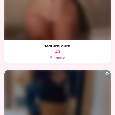
MatureLaura
43
Rahola