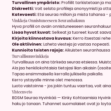
Turvallinen ympäristo:
Profiilit tarkistetaan ja mo
Diskreetti:
Voit selata profiileja anonyymisti ja otta
Katevaesti:
Etsi seuraa milloin ja mista tahansa - 
Vinkkeja Onnistuneeseen Seuranhakuun
Hyva profiili on avain onnistuneeseen seuranhakuu
Lisaa hyvat kuvat:
Selkeat ja tuoreet kuvat saavat
Kirjoita kiinnostava kuvaus:
Kerro itsestasi rehel
Ole aktiivinen:
Laheta viesteja ja vastaa nopeasti.
Kunnioita toisten rajoja:
Aikuisten seuranhaussa o
Turvallisuusvinkkeja
Turvallisuus on aina tärkeäa seuraa etsiessa. Muist
Ala jaa henkilokohtaisia tietojasi liian aikaisin (osoite
Tapaa ensimmaisella kerralla julkisella paikalla.
Kerro ystayalle minne olet menossa.
Luota vaistoinne - jos jokin tuntuu vaartaa, voit ain
Yhteenveto
BDSM Seuraa Hyvinkää — Kinky Kohtaamisia Hyvinkääl
haku jo tanaan. Tuhannet suomalaiset ovat jo loytan