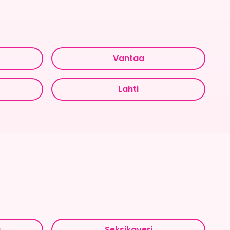
Vantaa
Lahti
u
Seksikaveri