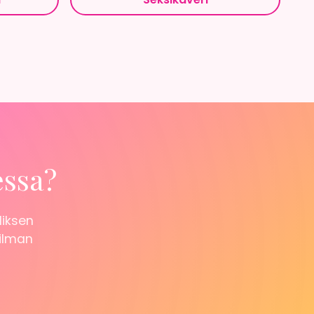
essa?
liksen
 ilman