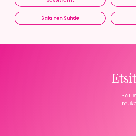
Salainen Suhde
Etsi
Satun
mukaa