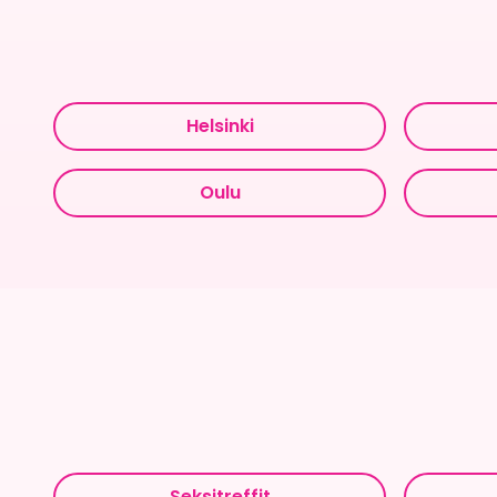
Helsinki
Oulu
Seksitreffit