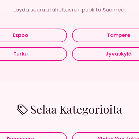
Löydä seuraa läheltäsi eri puolilta Suomea.
Espoo
Tampere
Turku
Jyväskylä
Selaa Kategorioita
Panoseura
Yhden Yön Jutt