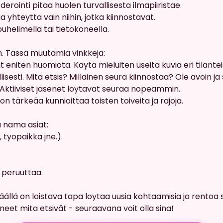
derointi pitaa huolen turvallisesta ilmapiiristae.
a yhteytta vain niihin, jotka kiinnostavat.
puhelimella tai tietokoneella.
n. Tassa muutamia vinkkeja:
 eniten huomiota. Kayta mieluiten useita kuvia eri tilantei
lisesti. Mita etsis? Millainen seura kiinnostaa? Ole avoin ja
 Aktiiviset jäsenet loytavat seuraa nopeammin.
n tärkeäa kunnioittaa toisten toiveita ja rajoja.
a nama asiat:
, tyopaikka jne.).
a peruuttaa.
lä on loistava tapa loytaa uusia kohtaamisia ja rentoa se
eet mita etsivät - seuraavana voit olla sina!