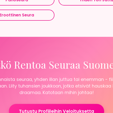
Eroottinen Seura
tkö Rentoa Seuraa Suom
naista seuraa, yhden illan juttua tai enemman - fii
n. Liity tuhansien joukkoon, jotka etsivät hauskaa
draamaa. Katotaan mihin johtaa!
Tutustu Profiileihin Veloituksetta