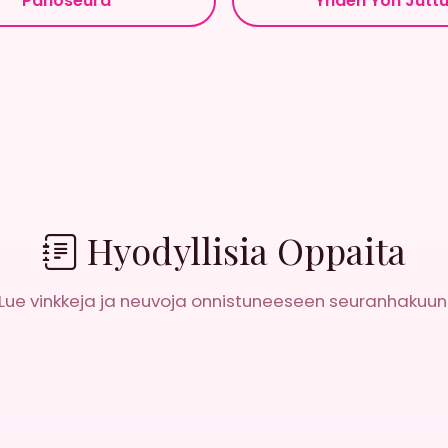
Panoseura
Yhden Yön Jutt
Hyodyllisia Oppaita
Lue vinkkeja ja neuvoja onnistuneeseen seuranhakuun