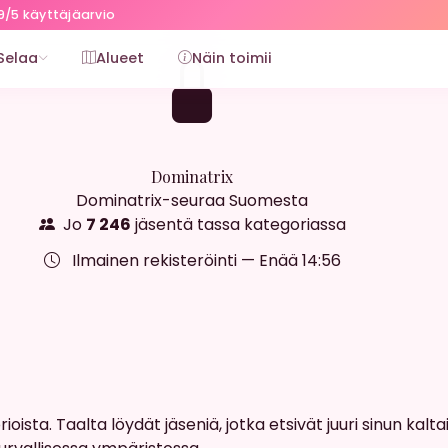
9/5 käyttäjäarvio
Selaa
Alueet
Näin toimii
Dominatrix
Dominatrix-seuraa Suomesta
Jo
7 246
jäsentä tassa kategoriassa
Ilmainen rekisteröinti — Enää
14:55
sta. Taalta löydät jäseniä, jotka etsivät juuri sinun kalta