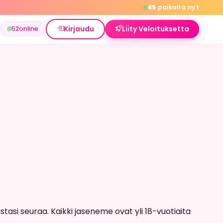
45
paikalla nyt
Kirjaudu
Liity Veloituksetta
52
online
istasi seuraa. Kaikki jaseneme ovat yli 18-vuotiaita