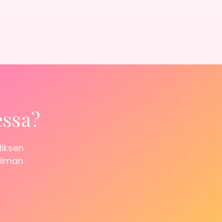
essa?
liksen
 ilman