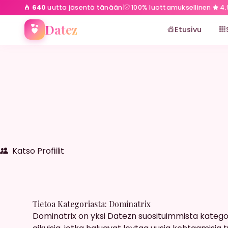
640
uutta jäsentä tänään
|
100% luottamuksellinen
|
4.
Etusivu
Dominatrix
Datez
Etusivu
Katso Profiilit
Tietoa Kategoriasta: Dominatrix
Dominatrix on yksi Datezn suosituimmista kategorioi