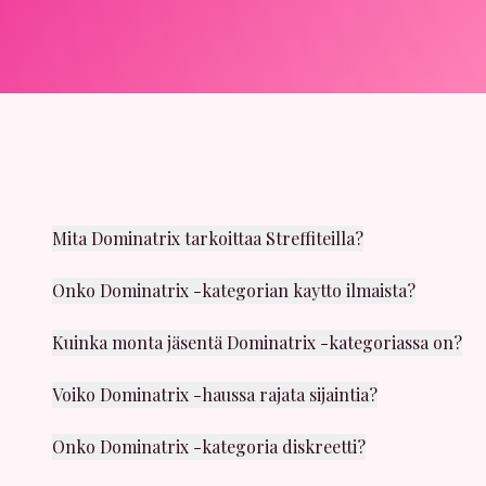
Mita Dominatrix tarkoittaa Streffiteilla?
Dominatrix on yksi suosituimmista kategorioistamme. 
Onko Dominatrix -kategorian kaytto ilmaista?
Kyllä, voit selata Dominatrix -kategorian profiileja
Kuinka monta jäsentä Dominatrix -kategoriassa on?
Kategoriassa on tuhansia aktiivisia jäseniä ympäri Suo
Voiko Dominatrix -haussa rajata sijaintia?
Kyllä! Voit käyttää sijaintisuodatinta löytääksesi jäs
Onko Dominatrix -kategoria diskreetti?
Ehdottomasti. Yksityisyys on meille erittain tärkeäa. P