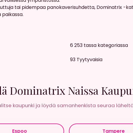
turvallisessa ympäristossa.
juttuja tai pidempaa panokaverisuhdetta, Dominatrix -kateg
a paikassa.
6 253
tassa kategoriassa
93
Tyytyvaisia
ä Dominatrix Naissa Kaupu
litse kaupunki ja löydä samanhenkista seuraa läheltä
Espoo
Tampere