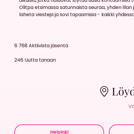
aikuisia, jotka haluavat loytaa uusia kohtaamisia 
Olitpa etsimassa satunnaista seuraa, yhden illan 
laheta viesteja ja sovi tapaamisia - kaikki yhdess
6 768
Aktiivista jäsentä
246
Uutta tanaan
Löyd
Va
Helsinki