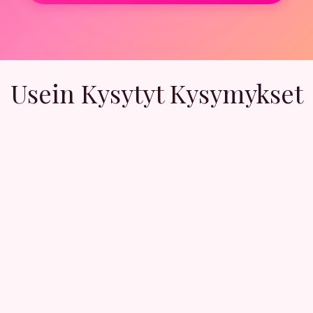
Usein Kysytyt Kysymykset
Taalta löydät ihmisia, jotka etsivät samankaltaista seuraa.
 ja vastaanottaa viesteja ilmaiseksi. Premium-jäsenyydellä
mea. Uusia käyttäjiä liittyy päivittäin, joten valikoimaa ri
eniä läheltäsi. Valitse kaupunki tai alue hakuasetuksista.
rofiilisi nakyy vain muille rekisteroityneille jasenille, ja vo