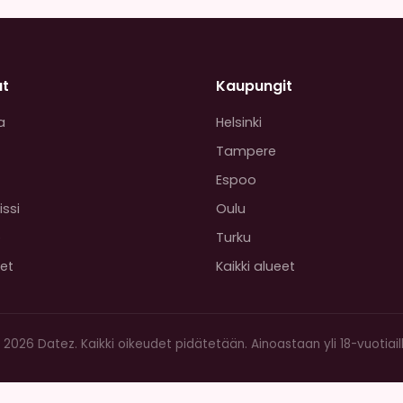
at
Kaupungit
a
Helsinki
Tampere
Espoo
issi
Oulu
o
Turku
set
Kaikki alueet
 2026 Datez. Kaikki oikeudet pidätetään. Ainoastaan yli 18-vuotiaill