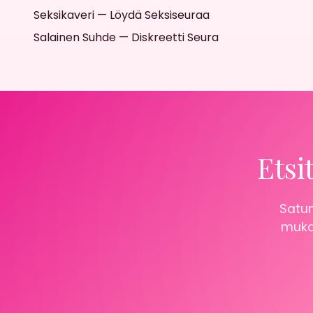
Seksikaveri — Löydä Seksiseuraa
Salainen Suhde — Diskreetti Seura
Etsi
Satun
mukaa