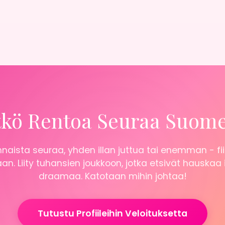
tkö Rentoa Seuraa Suom
naista seuraa, yhden illan juttua tai enemman - fii
n. Liity tuhansien joukkoon, jotka etsivät hauskaa
draamaa. Katotaan mihin johtaa!
Tutustu Profiileihin Veloituksetta