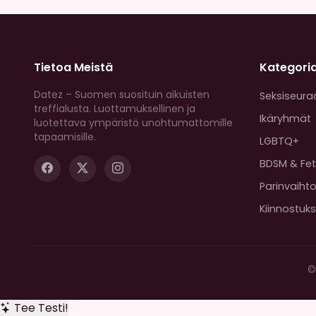
Tietoa Meistä
Kategori
Datez – Suomen suosituin aikuisten
Seksiseura
treffialusta. Luottamuksellinen ja
Ikäryhmät
luotettava ympäristö unohtumattomille
tapaamisille.
LGBTQ+
BDSM & Fet
Parinvaiht
Kiinnostuk
©
Tee Testi!