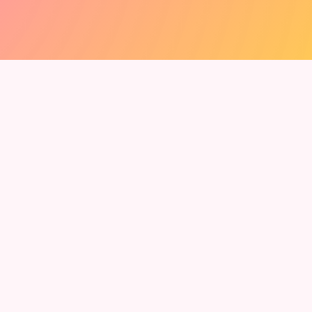
 Kaikki jäsenet ovat yli 18-vuotiaita aikuisia.
 saat rajattoman viestinnan ja lisäominaisuuksia.
ittaa.
it piilottaa sen milloin tahansa.