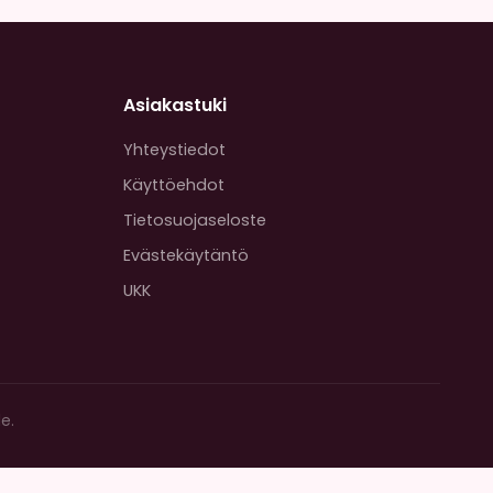
Asiakastuki
Yhteystiedot
Käyttöehdot
Tietosuojaseloste
Evästekäytäntö
UKK
e.