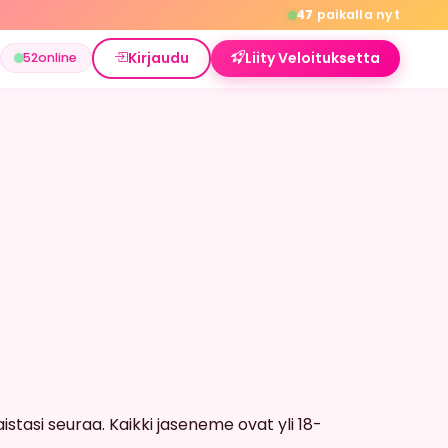
47
paikalla nyt
Kirjaudu
Liity Veloituksetta
52
online
istasi seuraa. Kaikki jaseneme ovat yli 18-