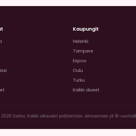
at
Kaupungit
a
Helsinki
Tampere
Espoo
issi
Oulu
o
Turku
set
Kaikki alueet
 2026 Datez. Kaikki oikeudet pidätetään. Ainoastaan yli 18-vuotiaill