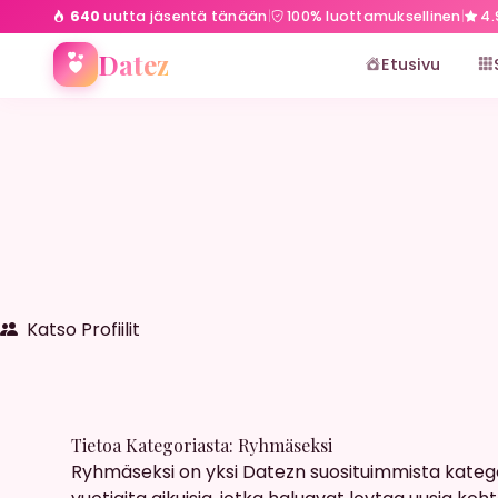
640
uutta jäsentä tänään
|
100% luottamuksellinen
|
4.
Etusivu
Ryhmäseksi
Datez
Etusivu
Katso Profiilit
Tietoa Kategoriasta: Ryhmäseksi
Ryhmäseksi on yksi Datezn suosituimmista kategorio