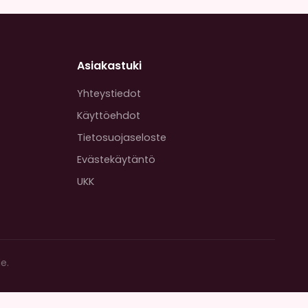
Asiakastuki
Yhteystiedot
Käyttöehdot
Tietosuojaseloste
Evästekäytäntö
UKK
e.