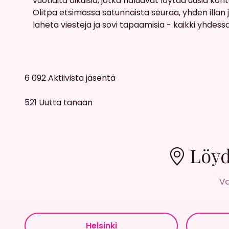
vuotiaita aikuisia, jotka haluavat loytaa uusia ko
Olitpa etsimassa satunnaista seuraa, yhden illan 
laheta viesteja ja sovi tapaamisia - kaikki yhdess
6 092
Aktiivista jäsentä
521
Uutta tanaan
Löyd
Va
Helsinki