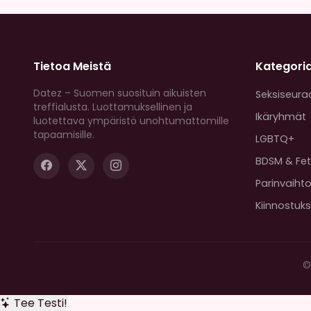
Tietoa Meistä
Kategori
Datez – Suomen suosituin aikuisten
Seksiseura
treffialusta. Luottamuksellinen ja
Ikäryhmät
luotettava ympäristö unohtumattomille
tapaamisille.
LGBTQ+
BDSM & Fet
Parinvaiht
Kiinnostuk
©
Tee Testi!