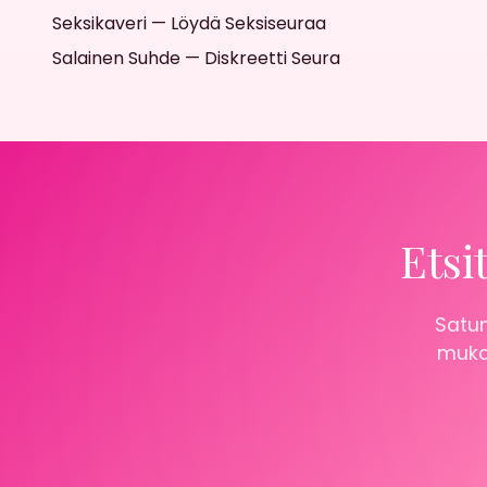
Seksikaveri — Löydä Seksiseuraa
Salainen Suhde — Diskreetti Seura
Etsi
Satun
mukaa