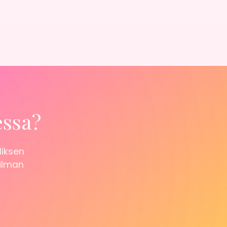
essa?
liksen
 ilman