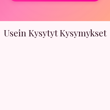
Usein Kysytyt Kysymykset
Taalta löydät ihmisia, jotka etsivät samankaltaista seuraa
 ja vastaanottaa viesteja ilmaiseksi. Premium-jäsenyydellä
mea. Uusia käyttäjiä liittyy päivittäin, joten valikoimaa ri
eniä läheltäsi. Valitse kaupunki tai alue hakuasetuksista.
rofiilisi nakyy vain muille rekisteroityneille jasenille, ja vo