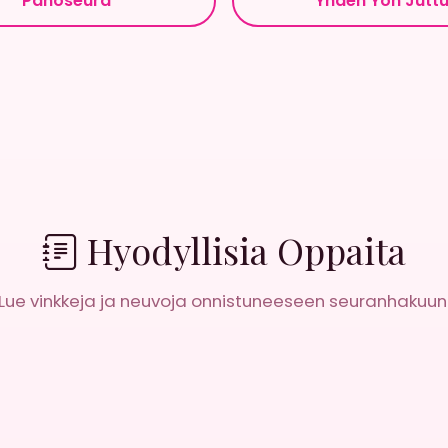
Panoseura
Yhden Yön Jutt
Hyodyllisia Oppaita
Lue vinkkeja ja neuvoja onnistuneeseen seuranhakuun