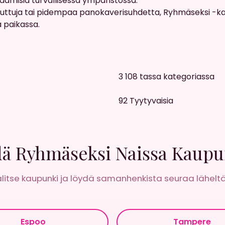
htaamisia turvallisessa ympäristossa.
juttuja tai pidempaa panokaverisuhdetta, Ryhmäseksi -kate
a paikassa.
3 108
tassa kategoriassa
92
Tyytyvaisia
ä Ryhmäseksi Naissa Kaupu
litse kaupunki ja löydä samanhenkista seuraa läheltä
Espoo
Tampere