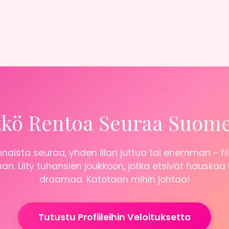
tkö Rentoa Seuraa Suom
naista seuraa, yhden illan juttua tai enemman - fii
n. Liity tuhansien joukkoon, jotka etsivät hauskaa
draamaa. Katotaan mihin johtaa!
Tutustu Profiileihin Veloituksetta