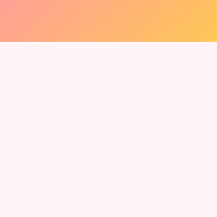
. Kaikki jäsenet ovat yli 18-vuotiaita aikuisia.
 saat rajattoman viestinnan ja lisäominaisuuksia.
ittaa.
it piilottaa sen milloin tahansa.