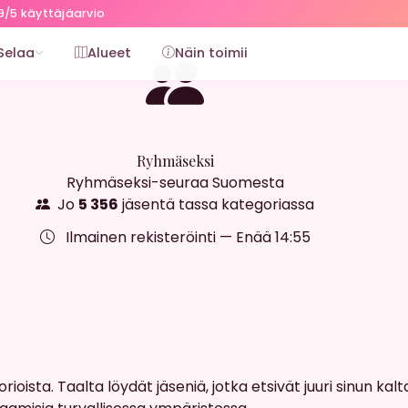
9/5 käyttäjäarvio
Selaa
Alueet
Näin toimii
Ryhmäseksi
Ryhmäseksi-seuraa Suomesta
Jo
5 356
jäsentä tassa kategoriassa
Ilmainen rekisteröinti — Enää
14:54
ista. Taalta löydät jäseniä, jotka etsivät juuri sinun kalta