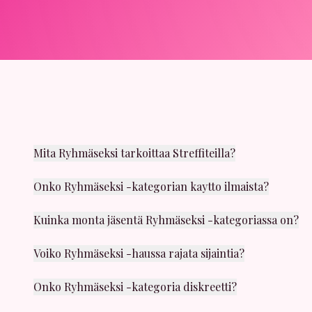
Mita Ryhmäseksi tarkoittaa Streffiteilla?
Ryhmäseksi on yksi suosituimmista kategorioistamme. 
Onko Ryhmäseksi -kategorian kaytto ilmaista?
Kyllä, voit selata Ryhmäseksi -kategorian profiileja
Kuinka monta jäsentä Ryhmäseksi -kategoriassa on?
Kategoriassa on tuhansia aktiivisia jäseniä ympäri Suo
Voiko Ryhmäseksi -haussa rajata sijaintia?
Kyllä! Voit käyttää sijaintisuodatinta löytääksesi jäs
Onko Ryhmäseksi -kategoria diskreetti?
Ehdottomasti. Yksityisyys on meille erittain tärkeäa. P