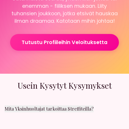
enemman - fiiliksen mukaan. Liity
tuhansien joukkoon, jotka etsivät hauskaa
ilman draamaa. Katotaan mihin johtaa!
Tutustu Profiileihin Veloituksetta
Usein Kysytyt Kysymykset
Mita Yksinhuoltajat tarkoittaa Streffiteilla?
Yksinhuoltajat on yksi suosituimmista
kategorioistamme. Taalta löydät ihmisia, jotka