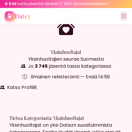
640
uutta jäsentä tänään
|
100% luottamuksellinen
Etusivu
Yksinhuoltajat
Datez
Yksinhuoltajat
Yksinhuoltajien seuraa Suomesta
Jo
3 745
jäsentä tassa kategoriassa
Ilmainen rekisteröinti — Enää
14:55
Katso Profiilit
Tietoa Kategoriasta: Yksinhuoltajat
Yksinhuoltajat on yksi Datezn suosituimmista