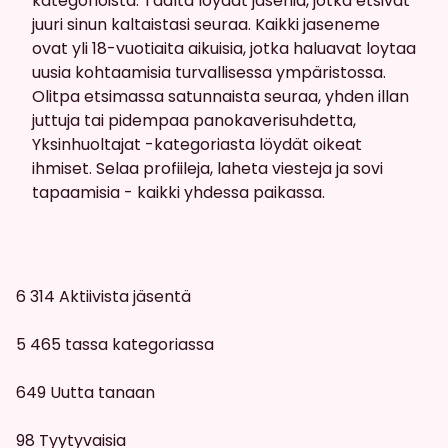
kategorioista. Taalta löydät jäseniä, jotka etsivät
juuri sinun kaltaistasi seuraa. Kaikki jaseneme
ovat yli 18-vuotiaita aikuisia, jotka haluavat loytaa
uusia kohtaamisia turvallisessa ympäristossa.
Olitpa etsimassa satunnaista seuraa, yhden illan
juttuja tai pidempaa panokaverisuhdetta,
Yksinhuoltajat -kategoriasta löydät oikeat
ihmiset. Selaa profiileja, laheta viesteja ja sovi
tapaamisia - kaikki yhdessa paikassa.
6 314
Aktiivista jäsentä
5 465
tassa kategoriassa
649
Uutta tanaan
98
Tyytyvaisia