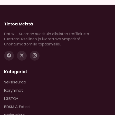
Tietoa Meistä
Datez – Suomen suosituin aikuisten treffialusta.
Luottamuksellinen ja luotettava ympäristö
unohtumattomille tapaamisille.
Kategoriat
Seksiseuraa
Ikäryhmät
LGBTQ+
BDSM & Fetissi