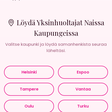
Löydä Yksinhuoltajat Naissa
Kaupungeissa
Valitse kaupunki ja löydä samanhenkista seuraa
läheltäsi.
Helsinki
Espoo
Tampere
Vantaa
Oulu
Turku