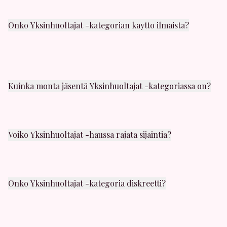
etsivät samankaltaista seuraa. Kaikki jäsenet ovat yli
18-vuotiaita aikuisia.
Onko Yksinhuoltajat -kategorian kaytto ilmaista?
Kyllä, voit selata Yksinhuoltajat -kategorian profiileja
ja vastaanottaa viesteja ilmaiseksi. Premium-
jäsenyydellä saat rajattoman viestinnan ja
lisäominaisuuksia.
Kuinka monta jäsentä Yksinhuoltajat -kategoriassa on?
Kategoriassa on tuhansia aktiivisia jäseniä ympäri
Suomea. Uusia käyttäjiä liittyy päivittäin, joten
valikoimaa riittaa.
Voiko Yksinhuoltajat -haussa rajata sijaintia?
Kyllä! Voit käyttää sijaintisuodatinta löytääksesi
jäseniä läheltäsi. Valitse kaupunki tai alue
hakuasetuksista.
Onko Yksinhuoltajat -kategoria diskreetti?
Ehdottomasti. Yksityisyys on meille erittain tärkeäa.
Profiilisi nakyy vain muille rekisteroityneille jasenille, ja
voit piilottaa sen milloin tahansa.