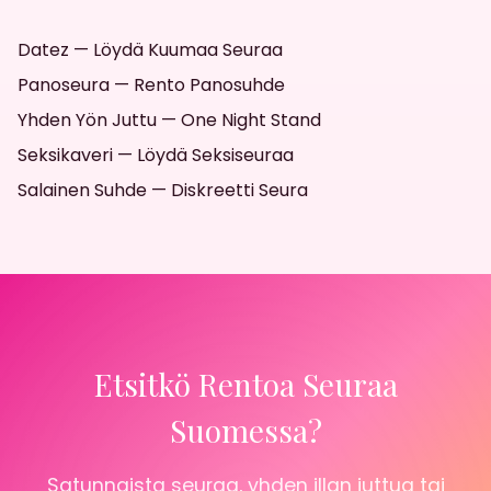
Datez — Löydä Kuumaa Seuraa
Panoseura — Rento Panosuhde
Yhden Yön Juttu — One Night Stand
Seksikaveri — Löydä Seksiseuraa
Salainen Suhde — Diskreetti Seura
Etsitkö Rentoa Seuraa
Suomessa?
Satunnaista seuraa, yhden illan juttua tai