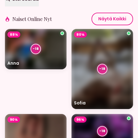
Naiset Online Nyt
Näytä Kaikki
88%
80%
Anna
Sofia
90%
96%