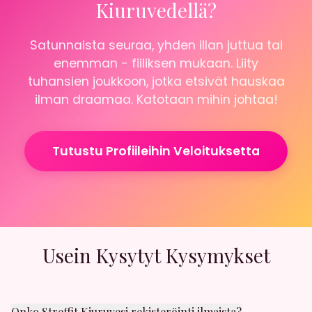
Kiuruvedellä?
Satunnaista seuraa, yhden illan juttua tai
enemman - fiiliksen mukaan. Liity
tuhansien joukkoon, jotka etsivät hauskaa
ilman draamaa. Katotaan mihin johtaa!
Tutustu Profiileihin Veloituksetta
Usein Kysytyt Kysymykset
Onko Streffit Kiuruvesi rekisteröinti ilmaista?