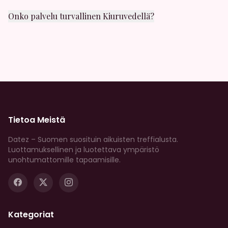
laajuisesti. Näet myos etäisyyden muihin jaseniin.
Onko palvelu turvallinen Kiuruvedellä?
Turvallisuus on prioriteettimme. Kaikki profiilit
tarkistetaan, ja meilla on vahvat
moderointikaytannot. Voit ilmoittaa epailyttavasta
kaytoksesta milloin tahansa.
Tietoa Meistä
Datez – Suomen suosituin aikuisten treffialusta.
Luottamuksellinen ja luotettava ympäristö
unohtumattomille tapaamisille.
Kategoriat