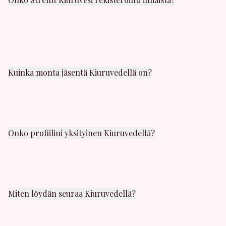
Kyllä! Rekisteröityminen Streffit Kiuruvesi -palveluun
on täysin ilmaista. Voit luoda profiilin, selata muita
jäseniä ja vastaanottaa viesteja ilmaiseksi. Premium-
jäsenyys tarjoaa lisäominaisuuksia, kuten rajattoman
viestinnan.
Kuinka monta jäsentä Kiuruvedellä on?
Kiuruvesi alueella on tuhansia aktiivisia jäseniä.
Päivittäin liittyy kymmeniä uusia käyttäjiä eri puolilta
kaupunkia ja lähialueita. Löydyt varmasti sopivaa
seuraa.
Onko profiilini yksityinen Kiuruvedellä?
Yksityisyytesi on meille tärkeäa. Profiilisi nakyy vain
rekisteroityneille jasenille. Voit myos käyttää
yksityista selaustilaa ja piilottaa profiilisi milloin
tahansa.
Miten löydän seuraa Kiuruvedellä?
Kayta hakusuodattimia valitaksesi alueen. Voit etsia
seuraa tietyltya alueelta tai koko kaupungin