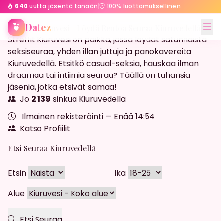
640
uutta jäsentä tänään
|
100% luottamuksellinen
Etusivu
Kiuruvesi
Datez
Streffit Kiuruvesi - Löydä Rentoa Seuraa Kiuruvedellä
Streffit Kiuruvesi on paikka, jossa löydät satunnaista
seksiseuraa, yhden illan juttuja ja panokavereita
Kiuruvedellä. Etsitkö casual-seksia, hauskaa ilman
draamaa tai intiimia seuraa? Täällä on tuhansia
jäseniä, jotka etsivät samaa!
Jo
2 139
sinkua Kiuruvedellä
Ilmainen rekisteröinti — Enää
14:52
Katso Profiilit
Etsi Seuraa Kiuruvedellä
Etsin
Ika
Alue
Etsi Seuraa