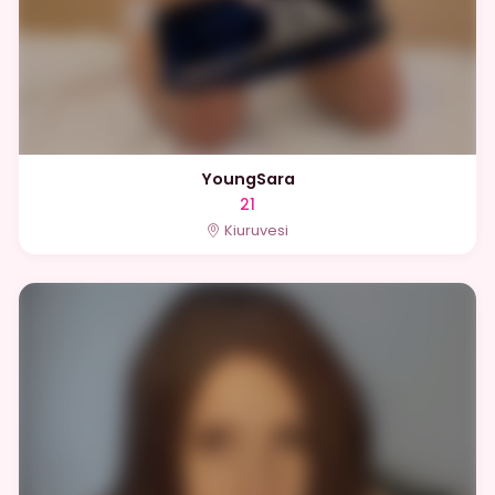
YoungSara
21
Kiuruvesi