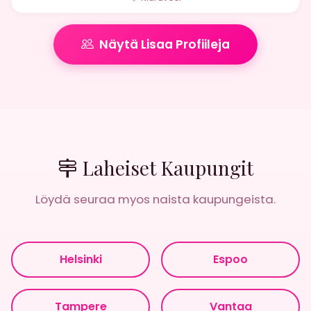
Näytä Lisaa Profiileja
Laheiset Kaupungit
Löydä seuraa myos naista kaupungeista.
Helsinki
Espoo
Tampere
Vantaa