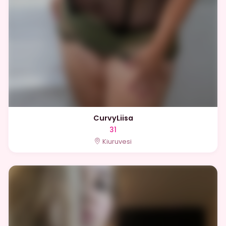
CurvyLiisa
31
Kiuruvesi