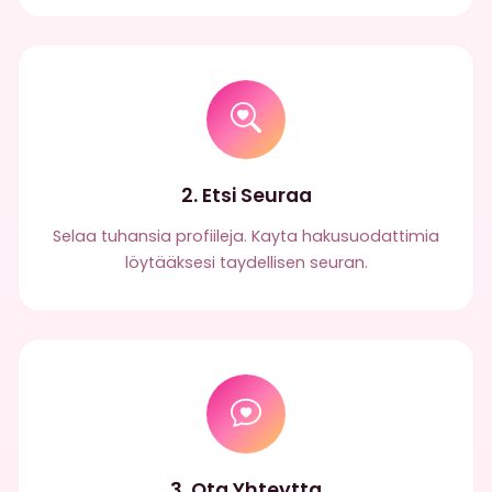
2. Etsi Seuraa
Selaa tuhansia profiileja. Kayta hakusuodattimia
löytääksesi taydellisen seuran.
3. Ota Yhteytta