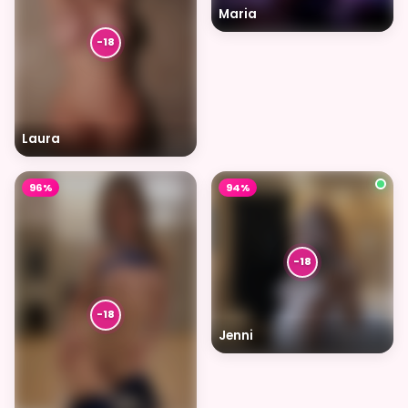
Maria
Laura
96%
94%
Jenni