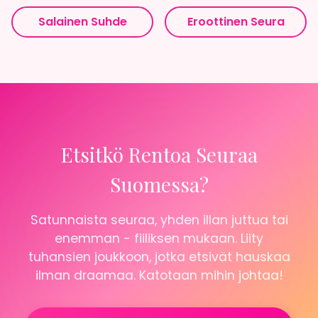
Salainen Suhde
Eroottinen Seura
Etsitkö Rentoa Seuraa
Suomessa?
Satunnaista seuraa, yhden illan juttua tai
enemman - fiiliksen mukaan. Liity
tuhansien joukkoon, jotka etsivät hauskaa
ilman draamaa. Katotaan mihin johtaa!