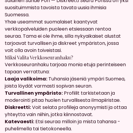
Salainen Suhde Pori — Diskreetti Seura Porissa on yksi
suosituimmista tavoista tavata uusia ihmisia
Suomessa.
Yhae useammat suomalaiset kaantyvat
verkkopalveluiden puoleen etsiessaan rentoa
seuraa. Tama ei ole ihme, silla nykyaikaiset alustat
tarjoavat turvallisen ja diskreet ympäriston, jossa
voit olla avoin toiveistasi.
Miksi Valita Verkkoseuranhaku?
Verkkoseuranhaku tarjoaa monia etuja perinteiseen
tapaan verrattuna:
Laaja valikoima:
Tuhansia jäseniä ympäri Suomea,
joista löydät varmasti sopivan seuran.
Turvallinen ympäristo:
Profiilit tarkistetaan ja
moderointi pitaa huolen turvallisesta ilmapiiristae.
Diskreetti:
Voit selata profiileja anonyymisti ja ottaa
yhteytta vain niihin, jotka kiinnostavat.
Katevaesti:
Etsi seuraa milloin ja mista tahansa -
puhelimella tai tietokoneella.