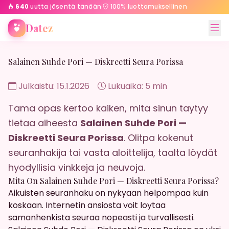
640
uutta jäsentä tänään
|
100% luottamuksellinen
Etusivu
Salainen Suhde Pori — Diskreetti Seura Porissa
Datez
Salainen Suhde Pori — Diskreetti Seura Porissa
Julkaistu: 15.1.2026
Lukuaika: 5 min
Tama opas kertoo kaiken, mita sinun taytyy
tietaa aiheesta
Salainen Suhde Pori —
Diskreetti Seura Porissa
. Olitpa kokenut
seuranhakija tai vasta aloittelija, taalta löydät
hyodyllisia vinkkeja ja neuvoja.
Mita On Salainen Suhde Pori — Diskreetti Seura Porissa?
Aikuisten seuranhaku on nykyaan helpompaa kuin
koskaan. Internetin ansiosta voit loytaa
samanhenkista seuraa nopeasti ja turvallisesti.