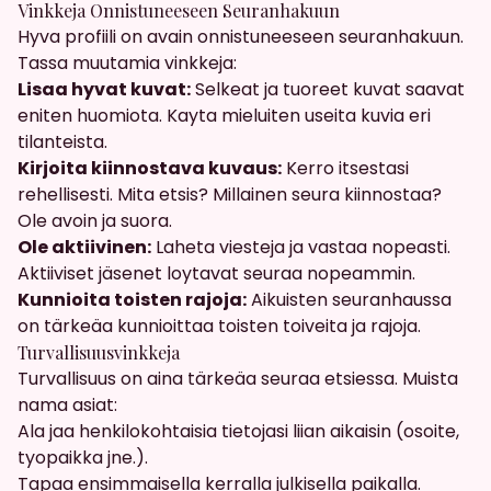
Vinkkeja Onnistuneeseen Seuranhakuun
Hyva profiili on avain onnistuneeseen seuranhakuun.
Tassa muutamia vinkkeja:
Lisaa hyvat kuvat:
Selkeat ja tuoreet kuvat saavat
eniten huomiota. Kayta mieluiten useita kuvia eri
tilanteista.
Kirjoita kiinnostava kuvaus:
Kerro itsestasi
rehellisesti. Mita etsis? Millainen seura kiinnostaa?
Ole avoin ja suora.
Ole aktiivinen:
Laheta viesteja ja vastaa nopeasti.
Aktiiviset jäsenet loytavat seuraa nopeammin.
Kunnioita toisten rajoja:
Aikuisten seuranhaussa
on tärkeäa kunnioittaa toisten toiveita ja rajoja.
Turvallisuusvinkkeja
Turvallisuus on aina tärkeäa seuraa etsiessa. Muista
nama asiat:
Ala jaa henkilokohtaisia tietojasi liian aikaisin (osoite,
tyopaikka jne.).
Tapaa ensimmaisella kerralla julkisella paikalla.