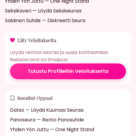
Yhden Yön Juttu — One Night Stand
Seksikaveri — Löydä Seksiseuraa
Salainen Suhde — Diskreetti Seura
Liity Veloituksetta
Löydä rentoa seuraa ja uusia kohtaamisia.
Rekisterointi on ilmaista!
Tutustu Profiileihin Veloituksetta
Suositut Oppaat
Datez — Löydä Kuumaa Seuraa
Panoseura — Rento Panosuhde
Yhden Yön Juttu — One Night Stand