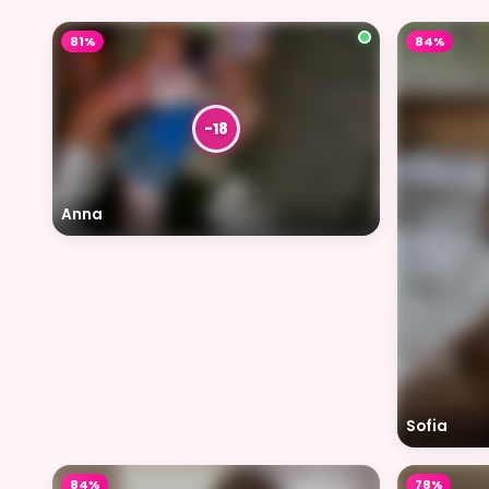
81%
84%
Anna
Sofia
84%
78%