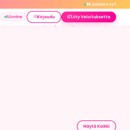
36
paikalla nyt
Kirjaudu
Liity Veloituksetta
52
online
anviettoa? Taalta löydät jäseniä, jotka etsivät
Näytä Kaikki