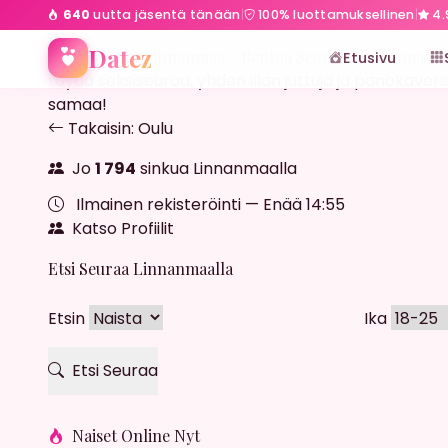
640
uutta jäsentä tänään
|
100% luottamuksellinen
|
4.
Etusivu
Oulu
Linnanmaa
Datez
Streffit Oulu Linnanmaa - Rentoa Seuraa Linnanmaall
Etusivu
Löydä seksiseuraa, yhden illan juttuja ja panokaverei
samaa!
Takaisin: Oulu
Jo
1 794
sinkua Linnanmaalla
Ilmainen rekisteröinti — Enää
14:53
Katso Profiilit
Etsi Seuraa Linnanmaalla
Etsin
Ika
Etsi Seuraa
Naiset Online Nyt