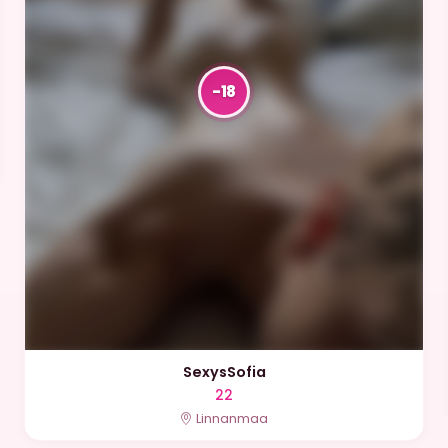
SexysSofia
22
Linnanmaa