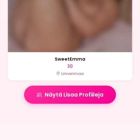
SweetEmma
30
Linnanmaa
Näytä Lisaa Profiileja