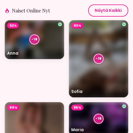
Naiset Online Nyt
Näytä Kaikki
92%
93%
Anna
Sofia
88%
96%
Maria