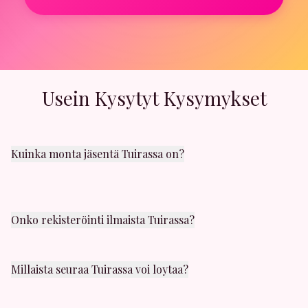
Usein Kysytyt Kysymykset
Kuinka monta jäsentä Tuirassa on?
Tuira alueella on satoja aktiivisia jäseniä. Uusia
käyttäjiä liittyy päivittäin. Löydät varmasti sopivaa
seuraa läheltäsi.
Onko rekisteröinti ilmaista Tuirassa?
Kyllä! Rekisteröityminen on täysin ilmaista. Voit luoda
profiilin ja selata muita jäseniä Tuirassa ilmaiseksi.
Millaista seuraa Tuirassa voi loytaa?
Tuira alueelta löydät kaikenlaista seuraa: satunnaista
seksia, yhden illan juttuja, panokavereita ja casual-