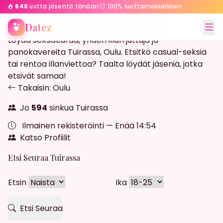
640
uutta jäsentä tänään
|
100% luottamuksellinen
Etusivu
Oulu
Tuira
Datez
Streffit Oulu Tuira - Rentoa Seuraa Tuirassa
Löydä seksiseuraa, yhden illan juttuja ja
panokavereita Tuirassa, Oulu. Etsitkö casual-seksia
tai rentoa illanviettoa? Taalta löydät jäseniä, jotka
etsivät samaa!
Takaisin: Oulu
Jo
594
sinkua Tuirassa
Ilmainen rekisteröinti — Enää
14:52
Katso Profiilit
Etsi Seuraa Tuirassa
Etsin
Ika
Etsi Seuraa