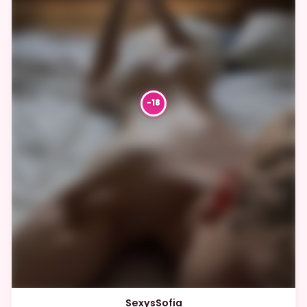
SexysSofia