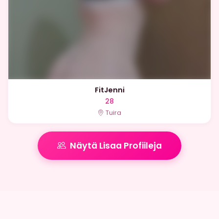
FitJenni
28
Tuira
Näytä Lisaa Profiileja