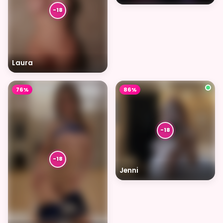
Laura
76%
86%
Jenni