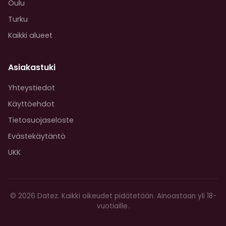
Oulu
Turku
Kaikki alueet
Asiakastuki
Yhteystiedot
Käyttöehdot
Tietosuojaseloste
Evästekäytäntö
UKK
© 2026 Datez. Kaikki oikeudet pidätetään. Ainoastaan yli 18-
vuotiaille.
Päivi, 22v — Espoo
×
liittyi 2 min sitten