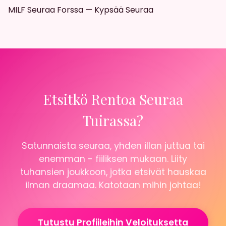
MILF Seuraa Forssa — Kypsää Seuraa
Etsitkö Rentoa Seuraa
Tuirassa?
Satunnaista seuraa, yhden illan juttua tai
enemman - fiiliksen mukaan. Liity
tuhansien joukkoon, jotka etsivät hauskaa
ilman draamaa. Katotaan mihin johtaa!
Tutustu Profiileihin Veloituksetta