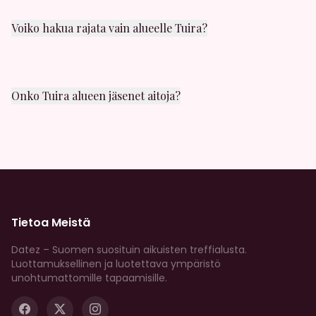
seksia. Valikoimaa riittaa!
Voiko hakua rajata vain alueelle Tuira?
Kyllä! Hakusuodattimissa voit valita juuri Tuira alueen.
Näet myos etäisyyden muihin lähistöllä oleviin
jaseniin.
Onko Tuira alueen jäsenet aitoja?
Kaikki profiilit tarkistetaan huolellisesti. Meilla on
vahvat moderointikaytannot, ja voit ilmoittaa
epailyttavasta kaytoksesta milloin tahansa.
Tietoa Meistä
Datez – Suomen suosituin aikuisten treffialusta.
Luottamuksellinen ja luotettava ympäristö
unohtumattomille tapaamisille.