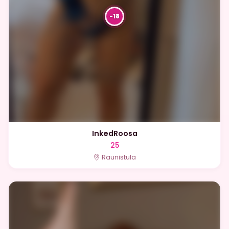
InkedRoosa
25
Raunistula