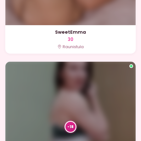
SweetEmma
30
Raunistula