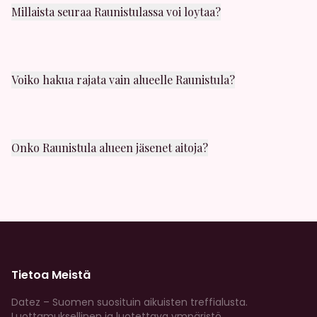
Millaista seuraa Raunistulassa voi loytaa?
Raunistula alueelta löydät kaikenlaista seuraa:
satunnaista seksia, yhden illan juttuja, panokavereita
ja casual-seksia. Valikoimaa riittaa!
Voiko hakua rajata vain alueelle Raunistula?
Kyllä! Hakusuodattimissa voit valita juuri Raunistula
alueen. Näet myos etäisyyden muihin lähistöllä
oleviin jaseniin.
Onko Raunistula alueen jäsenet aitoja?
Kaikki profiilit tarkistetaan huolellisesti. Meilla on
vahvat moderointikaytannot, ja voit ilmoittaa
epailyttavasta kaytoksesta milloin tahansa.
Tietoa Meistä
Datez – Suomen suosituin aikuisten treffialusta.
Luottamuksellinen ja luotettava ympäristö