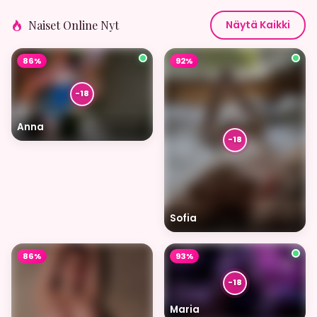
Naiset Online Nyt
Näytä Kaikki
86%
92%
Anna
Sofia
86%
93%
Maria