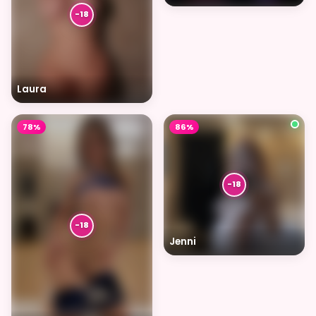
Laura
78%
86%
Jenni