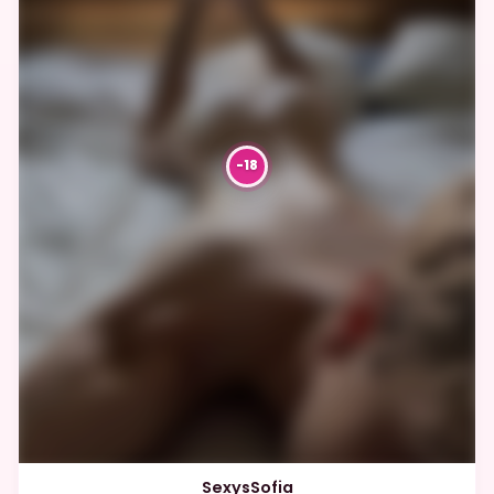
SexysSofia