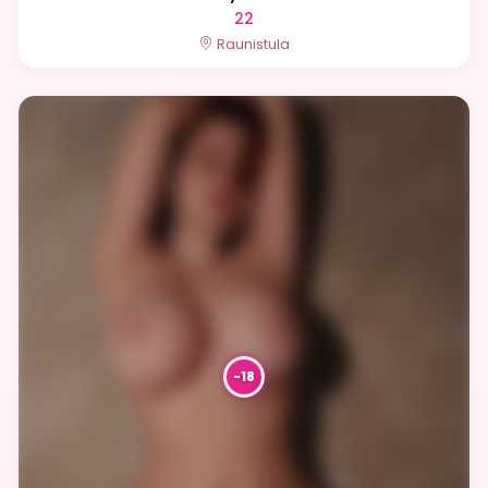
22
Raunistula