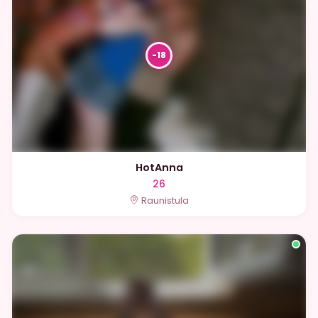
HotAnna
26
Raunistula