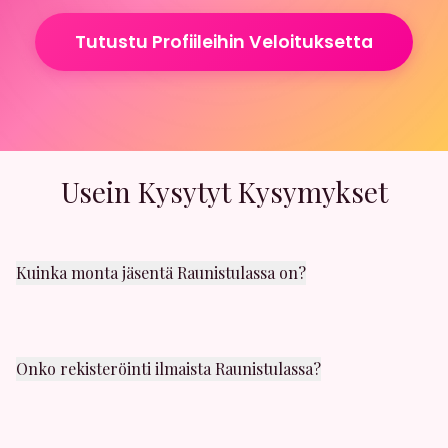
Tutustu Profiileihin Veloituksetta
Usein Kysytyt Kysymykset
Kuinka monta jäsentä Raunistulassa on?
Raunistula alueella on satoja aktiivisia jäseniä. Uusia
käyttäjiä liittyy päivittäin. Löydät varmasti sopivaa
seuraa läheltäsi.
Onko rekisteröinti ilmaista Raunistulassa?
Kyllä! Rekisteröityminen on täysin ilmaista. Voit luoda
profiilin ja selata muita jäseniä Raunistulassa
ilmaiseksi.