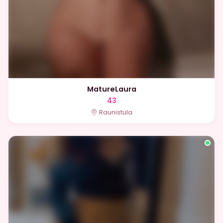
MatureLaura
43
Raunistula