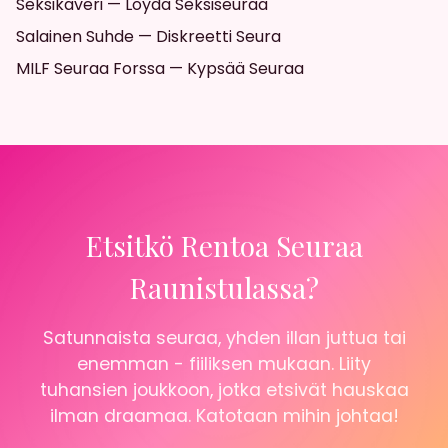
Seksikaveri — Löydä Seksiseuraa
Salainen Suhde — Diskreetti Seura
MILF Seuraa Forssa — Kypsää Seuraa
Etsitkö Rentoa Seuraa
Raunistulassa?
Satunnaista seuraa, yhden illan juttua tai
enemman - fiiliksen mukaan. Liity
tuhansien joukkoon, jotka etsivät hauskaa
ilman draamaa. Katotaan mihin johtaa!