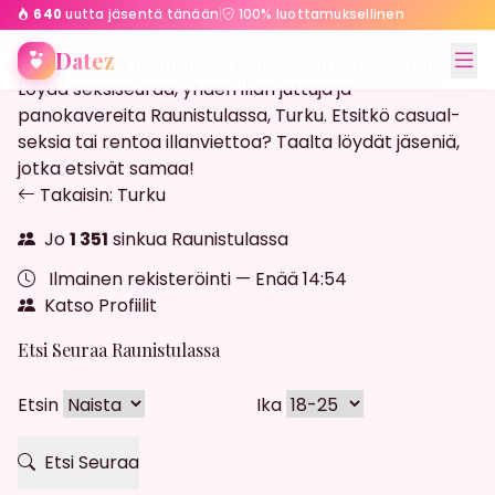
640
uutta jäsentä tänään
|
100% luottamuksellinen
Etusivu
Turku
Raunistula
Datez
Streffit Turku Raunistula - Rentoa Seuraa Raunistulassa
Löydä seksiseuraa, yhden illan juttuja ja
panokavereita Raunistulassa, Turku. Etsitkö casual-
seksia tai rentoa illanviettoa? Taalta löydät jäseniä,
jotka etsivät samaa!
Takaisin: Turku
Jo
1 351
sinkua Raunistulassa
Ilmainen rekisteröinti — Enää
14:52
Katso Profiilit
Etsi Seuraa Raunistulassa
Etsin
Ika
Etsi Seuraa