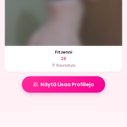
FitJenni
28
Raunistula
Näytä Lisaa Profiileja