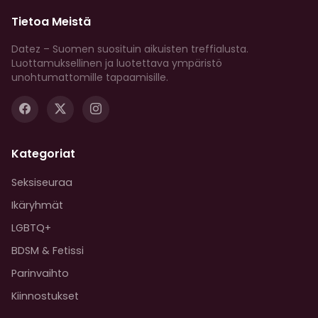
Tietoa Meistä
Datez – Suomen suosituin aikuisten treffialusta.
Luottamuksellinen ja luotettava ympäristö
unohtumattomille tapaamisille.
Kategoriat
Seksiseuraa
Ikäryhmät
LGBTQ+
BDSM & Fetissi
Parinvaihto
Kiinnostukset