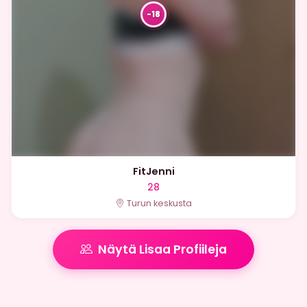
FitJenni
28
Turun keskusta
Näytä Lisaa Profiileja