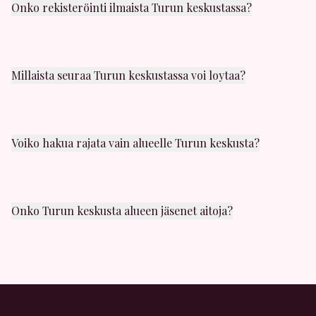
Onko rekisteröinti ilmaista Turun keskustassa?
Kyllä! Rekisteröityminen on täysin ilmaista. Voit luoda
profiilin ja selata muita jäseniä Turun keskustassa
ilmaiseksi.
Millaista seuraa Turun keskustassa voi loytaa?
Turun keskusta alueelta löydät kaikenlaista seuraa:
satunnaista seksia, yhden illan juttuja, panokavereita
ja casual-seksia. Valikoimaa riittaa!
Voiko hakua rajata vain alueelle Turun keskusta?
Kyllä! Hakusuodattimissa voit valita juuri Turun
keskusta alueen. Näet myos etäisyyden muihin
lähistöllä oleviin jaseniin.
Onko Turun keskusta alueen jäsenet aitoja?
Kaikki profiilit tarkistetaan huolellisesti. Meilla on
vahvat moderointikaytannot, ja voit ilmoittaa
epailyttavasta kaytoksesta milloin tahansa.