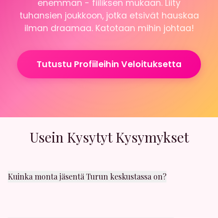
enemman - fiiliksen mukaan. Liity
tuhansien joukkoon, jotka etsivät hauskaa
ilman draamaa. Katotaan mihin johtaa!
Tutustu Profiileihin Veloituksetta
Usein Kysytyt Kysymykset
Kuinka monta jäsentä Turun keskustassa on?
Turun keskusta alueella on satoja aktiivisia jäseniä.
Uusia käyttäjiä liittyy päivittäin. Löydät varmasti
sopivaa seuraa läheltäsi.