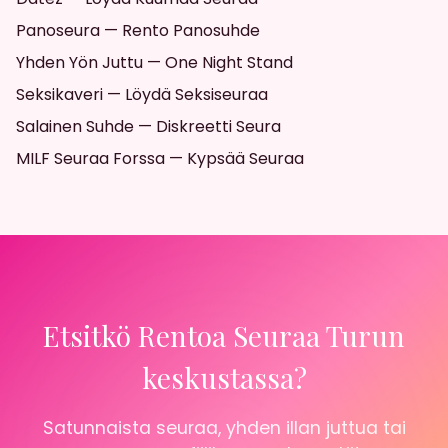
Panoseura — Rento Panosuhde
Yhden Yön Juttu — One Night Stand
Seksikaveri — Löydä Seksiseuraa
Salainen Suhde — Diskreetti Seura
MILF Seuraa Forssa — Kypsää Seuraa
Etsitkö Rentoa Seuraa Turun
keskustassa?
Satunnaista seuraa, yhden illan juttua tai