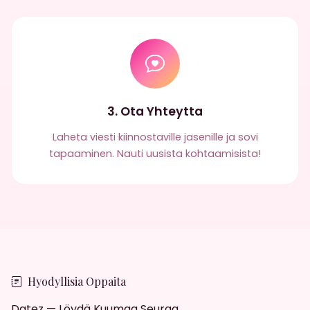
3. Ota Yhteytta
Laheta viesti kiinnostaville jasenille ja sovi
tapaaminen. Nauti uusista kohtaamisista!
Hyodyllisia Oppaita
Datez — Löydä Kuumaa Seuraa