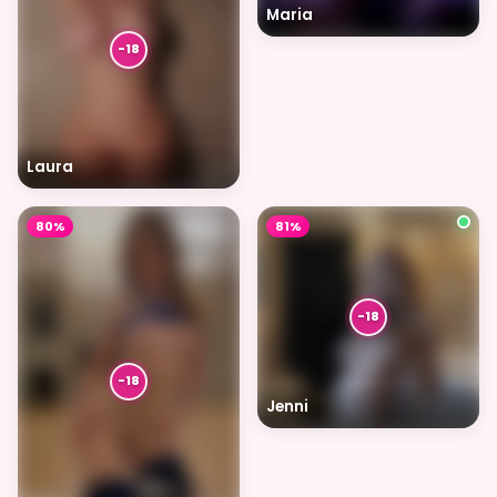
Maria
Laura
80%
81%
Jenni