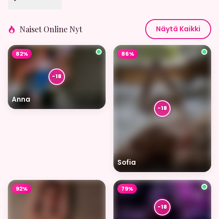
Naiset Online Nyt
Näytä Kaikki
82%
86%
Anna
Sofia
92%
79%