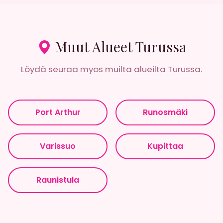
Muut Alueet Turussa
Löydä seuraa myos muilta alueilta Turussa.
Port Arthur
Runosmäki
Varissuo
Kupittaa
Raunistula