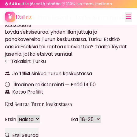
640
uutta jäsentä tänään
|
100% luottamuksellinen
Etusivu
Turku
Turun keskusta
Datez
Streffit Turku Turun keskusta - Rentoa Seuraa Turun
keskustassa
Löydä seksiseuraa, yhden illan juttuja ja
panokavereita Turun keskustassa, Turku. Etsitkö
casual-seksia tai rentoa illanviettoa? Taalta löydät
jäseniä, jotka etsivät samaa!
Takaisin: Turku
Jo
1 154
sinkua Turun keskustassa
Ilmainen rekisteröinti — Enää
14:49
Katso Profiilit
Etsi Seuraa Turun keskustassa
Etsin
Ika
Etsi Seuraa