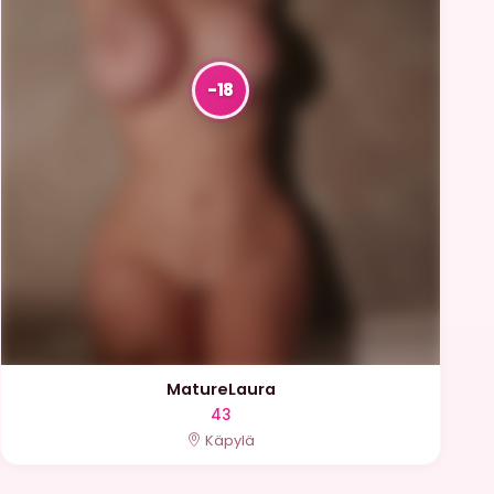
MatureLaura
43
Käpylä