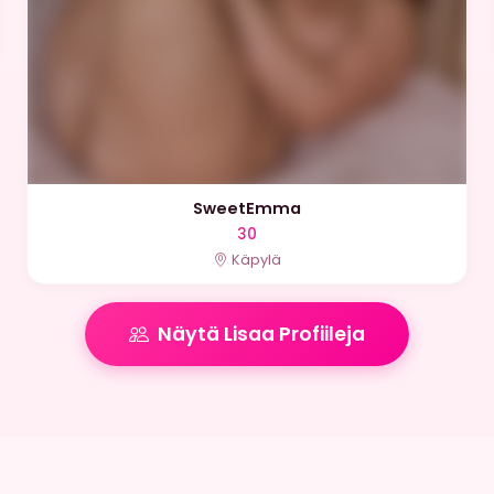
SweetEmma
30
Käpylä
Näytä Lisaa Profiileja