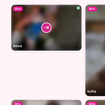
83%
80%
Anna
Sofia
81%
85%