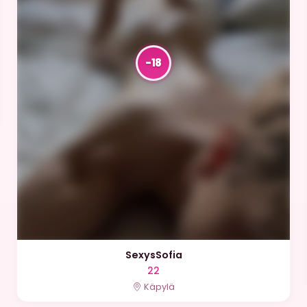
SexysSofia
22
Käpylä