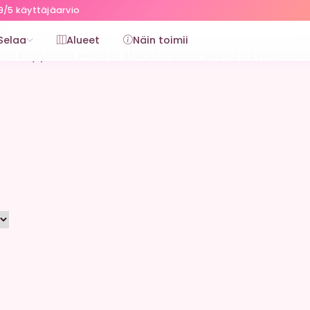
9/5 käyttäjäarvio
Selaa
Alueet
Näin toimii
ta Käpylässä, Helsinki. Etsitkö casual-seksia tai rentoa ill