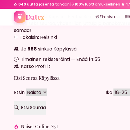
640
uutta jäsentä tänään
|
100% luottamuksellinen
|
4.
Etusivu
Helsinki
Käpylä
Datez
Streffit Helsinki Käpylä - Rentoa Seuraa Käpylässä
Etusivu
Löydä seksiseuraa, yhden illan juttuja ja panokaverei
samaa!
Takaisin: Helsinki
Jo
588
sinkua Käpylässä
Ilmainen rekisteröinti — Enää
14:53
Katso Profiilit
Etsi Seuraa Käpylässä
Etsin
Ika
Etsi Seuraa
Naiset Online Nyt