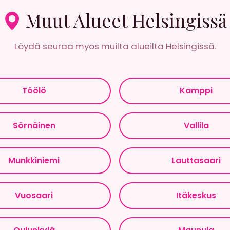
Muut Alueet Helsingissä
Löydä seuraa myos muilta alueilta Helsingissä.
Töölö
Kamppi
Sörnäinen
Vallila
Munkkiniemi
Lauttasaari
Vuosaari
Itäkeskus