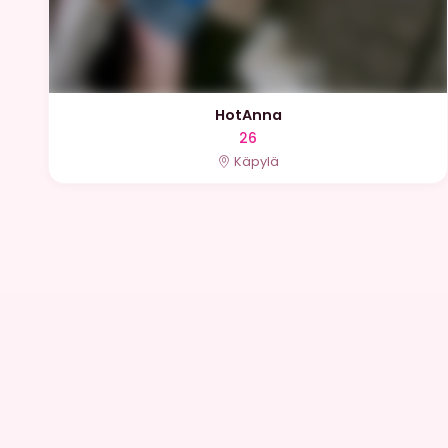
HotAnna
26
Käpylä