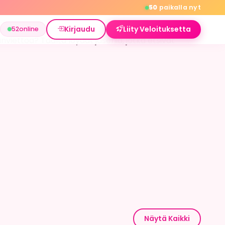
50
paikalla nyt
Kirjaudu
Liity Veloituksetta
52
online
anviettoa? Taalta löydät jäseniä, jotka etsivät
Näytä Kaikki