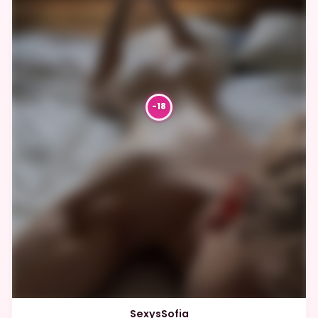
SexysSofia