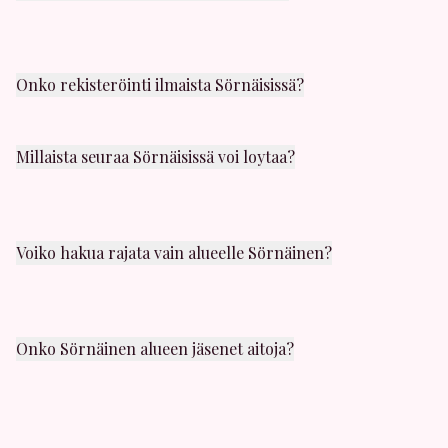
Sörnäinen alueella on satoja aktiivisia jäseniä. Uusia
käyttäjiä liittyy päivittäin. Löydät varmasti sopivaa
seuraa läheltäsi.
Onko rekisteröinti ilmaista Sörnäisissä?
Kyllä! Rekisteröityminen on täysin ilmaista. Voit luoda
profiilin ja selata muita jäseniä Sörnäisissä ilmaiseksi.
Millaista seuraa Sörnäisissä voi loytaa?
Sörnäinen alueelta löydät kaikenlaista seuraa:
satunnaista seksia, yhden illan juttuja, panokavereita
ja casual-seksia. Valikoimaa riittaa!
Voiko hakua rajata vain alueelle Sörnäinen?
Kyllä! Hakusuodattimissa voit valita juuri Sörnäinen
alueen. Näet myos etäisyyden muihin lähistöllä
oleviin jaseniin.
Onko Sörnäinen alueen jäsenet aitoja?
Kaikki profiilit tarkistetaan huolellisesti. Meilla on
vahvat moderointikaytannot, ja voit ilmoittaa
epailyttavasta kaytoksesta milloin tahansa.