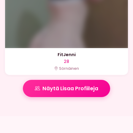
FitJenni
28
Sörnäinen
Näytä Lisaa Profiileja