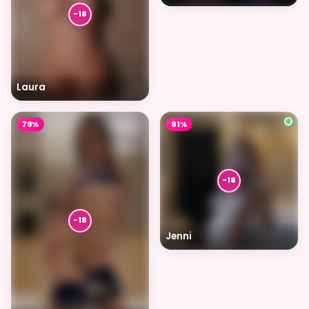
Laura
79%
81%
Jenni