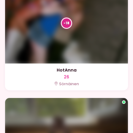
HotAnna
26
Sörnäinen