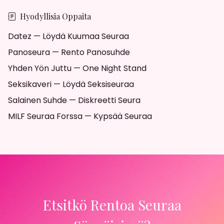
Hyodyllisia Oppaita
Datez — Löydä Kuumaa Seuraa
Panoseura — Rento Panosuhde
Yhden Yön Juttu — One Night Stand
Seksikaveri — Löydä Seksiseuraa
Salainen Suhde — Diskreetti Seura
MILF Seuraa Forssa — Kypsää Seuraa
Etsitkö Rentoa Seuraa