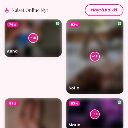
Naiset Online Nyt
Näytä Kaikki
76%
93%
Anna
Sofia
87%
93%
Maria