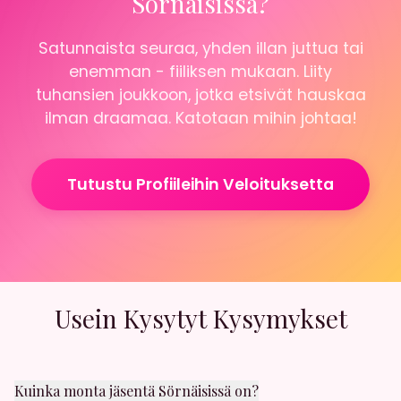
Sörnäisissä?
Satunnaista seuraa, yhden illan juttua tai
enemman - fiiliksen mukaan. Liity
tuhansien joukkoon, jotka etsivät hauskaa
ilman draamaa. Katotaan mihin johtaa!
Tutustu Profiileihin Veloituksetta
Usein Kysytyt Kysymykset
Kuinka monta jäsentä Sörnäisissä on?