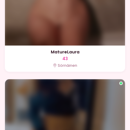
MatureLaura
43
Sörnäinen