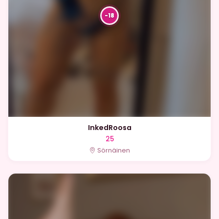
InkedRoosa
25
Sörnäinen