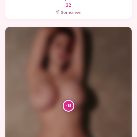
22
Sörnäinen