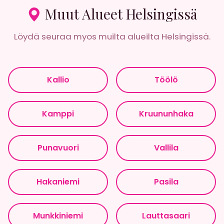
Muut Alueet Helsingissä
Löydä seuraa myos muilta alueilta Helsingissä.
Kallio
Töölö
Kamppi
Kruununhaka
Punavuori
Vallila
Hakaniemi
Pasila
Munkkiniemi
Lauttasaari