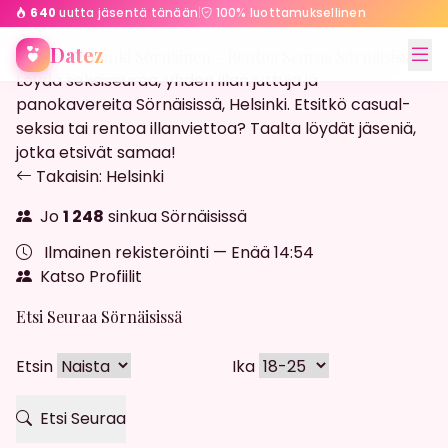
640
uutta jäsentä tänään
|
100% luottamuksellinen
Etusivu
Helsinki
Sörnäinen
Datez
Streffit Helsinki Sörnäinen - Rentoa Seuraa Sörnäisissä
Löydä seksiseuraa, yhden illan juttuja ja
panokavereita Sörnäisissä, Helsinki. Etsitkö casual-
seksia tai rentoa illanviettoa? Taalta löydät jäseniä,
jotka etsivät samaa!
Takaisin: Helsinki
Jo
1 248
sinkua Sörnäisissä
Ilmainen rekisteröinti — Enää
14:52
Katso Profiilit
Etsi Seuraa Sörnäisissä
Etsin
Ika
Etsi Seuraa