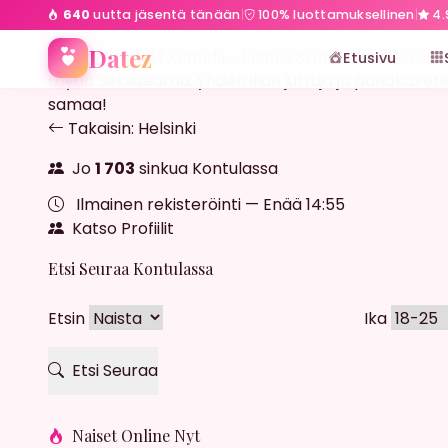
640
uutta jäsentä tänään
|
100% luottamuksellinen
|
4.
Etusivu
Helsinki
Kontula
Datez
Streffit Helsinki Kontula - Rentoa Seuraa Kontulassa
Etusivu
Löydä seksiseuraa, yhden illan juttuja ja panokaverei
samaa!
Takaisin: Helsinki
Jo
1 703
sinkua Kontulassa
Ilmainen rekisteröinti — Enää
14:53
Katso Profiilit
Etsi Seuraa Kontulassa
Etsin
Ika
Etsi Seuraa
Naiset Online Nyt