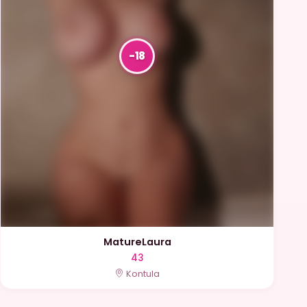
MatureLaura
43
Kontula