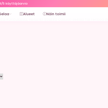
9/5 käyttäjäarvio
Selaa
Alueet
Näin toimii
ta Kontulassa, Helsinki. Etsitkö casual-seksia tai rentoa il