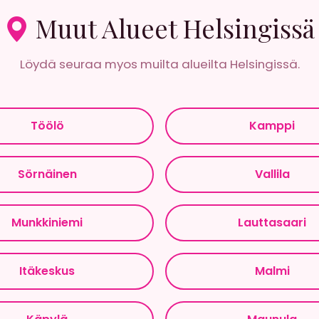
Muut Alueet Helsingissä
Löydä seuraa myos muilta alueilta Helsingissä.
Töölö
Kamppi
Sörnäinen
Vallila
Munkkiniemi
Lauttasaari
Itäkeskus
Malmi