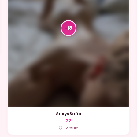
SexysSofia
22
Kontula