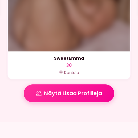
SweetEmma
30
Kontula
Näytä Lisaa Profiileja