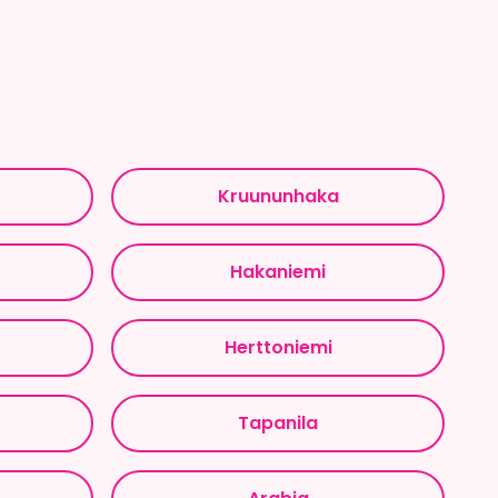
Kruununhaka
Hakaniemi
Herttoniemi
Tapanila