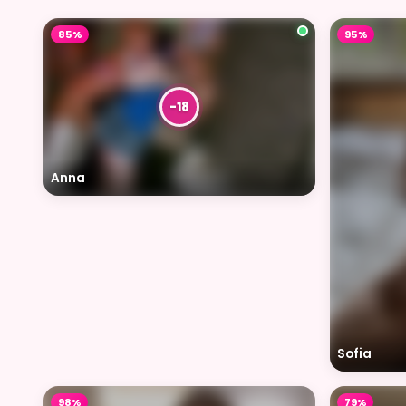
85%
95%
Anna
Sofia
98%
79%