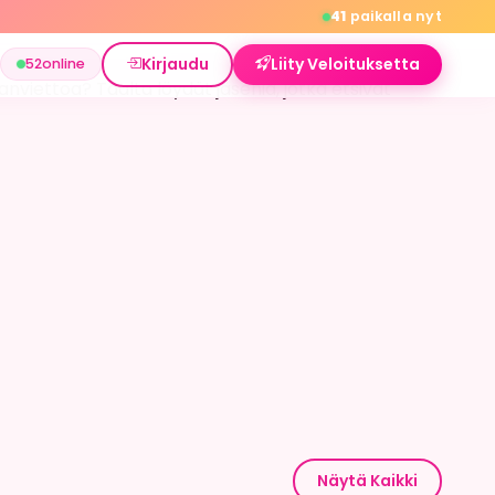
41
paikalla nyt
Kirjaudu
Liity Veloituksetta
52
online
lanviettoa? Taalta löydät jäseniä, jotka etsivät
Näytä Kaikki