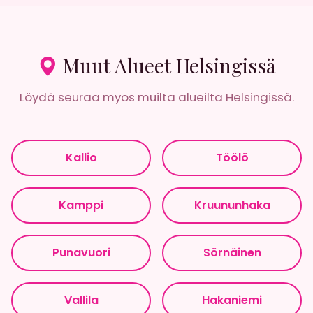
Muut Alueet Helsingissä
Löydä seuraa myos muilta alueilta Helsingissä.
Kallio
Töölö
Kamppi
Kruununhaka
Punavuori
Sörnäinen
Vallila
Hakaniemi