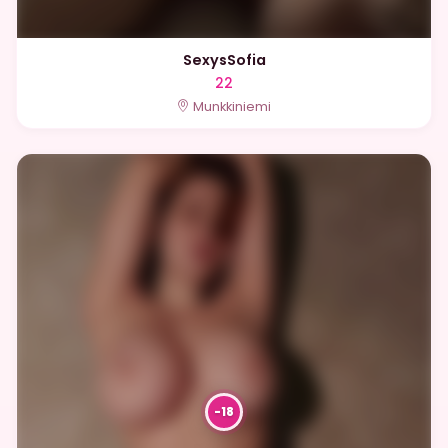
SexysSofia
22
Munkkiniemi