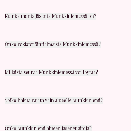
Kuinka monta jäsentä Munkkiniemessä on?
Munkkiniemi alueella on satoja aktiivisia jäseniä. Uusia
käyttäjiä liittyy päivittäin. Löydät varmasti sopivaa
seuraa läheltäsi.
Onko rekisteröinti ilmaista Munkkiniemessä?
Kyllä! Rekisteröityminen on täysin ilmaista. Voit luoda
profiilin ja selata muita jäseniä Munkkiniemessä
ilmaiseksi.
Millaista seuraa Munkkiniemessä voi loytaa?
Munkkiniemi alueelta löydät kaikenlaista seuraa:
satunnaista seksia, yhden illan juttuja, panokavereita
ja casual-seksia. Valikoimaa riittaa!
Voiko hakua rajata vain alueelle Munkkiniemi?
Kyllä! Hakusuodattimissa voit valita juuri Munkkiniemi
alueen. Näet myos etäisyyden muihin lähistöllä
oleviin jaseniin.
Onko Munkkiniemi alueen jäsenet aitoja?