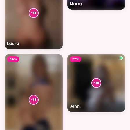
Maria
Laura
94%
77%
Jenni