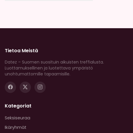
Kaikki profiilit tarkistetaan huolellisesti. Meilla on
vahvat moderointikaytannot, ja voit ilmoittaa
epailyttavasta kaytoksesta milloin tahansa.
Tietoa Meistä
Datez – Suomen suosituin aikuisten treffialusta.
Luottamuksellinen ja luotettava ympäristö
unohtumattomille tapaamisille.
Kategoriat
Seksiseuraa
Ikäryhmät