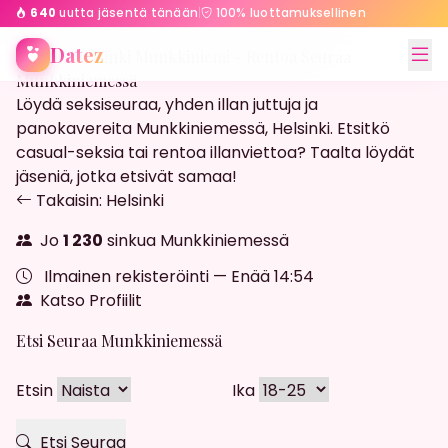
640
uutta jäsentä tänään
|
100% luottamuksellinen
Etusivu
Helsinki
Munkkiniemi
Datez
Streffit Helsinki Munkkiniemi - Rentoa Seuraa
Munkkiniemessä
Löydä seksiseuraa, yhden illan juttuja ja
panokavereita Munkkiniemessä, Helsinki. Etsitkö
casual-seksia tai rentoa illanviettoa? Taalta löydät
jäseniä, jotka etsivät samaa!
Takaisin: Helsinki
Jo
1 230
sinkua Munkkiniemessä
Ilmainen rekisteröinti — Enää
14:52
Katso Profiilit
Etsi Seuraa Munkkiniemessä
Etsin
Ika
Etsi Seuraa